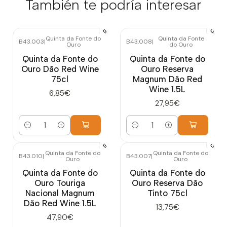
También te podría interesar
Quinta da Fonte do
Quinta da Fonte
B43.003
|
B43.008
|
Ouro
do Ouro
Quinta da Fonte do
Quinta da Fonte do
Ouro Dão Red Wine
Ouro Reserva
75cl
Magnum Dão Red
Wine 1.5L
6,85€
27,95€
Cantidad
Cantidad
Quinta da Fonte do
Quinta da Fonte do
B43.010
|
B43.007
|
Ouro
Ouro
Quinta da Fonte do
Quinta da Fonte do
Ouro Touriga
Ouro Reserva Dão
Nacional Magnum
Tinto 75cl
Dão Red Wine 1.5L
13,75€
47,90€