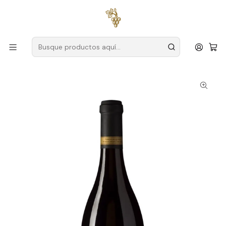
Envío gratuito
para pedidos superiores a
59 € (Portugal
continental)
Inicio
Productores
Dar
Granja Fonte do Ouro
Quinta da Fonte do Ouro Magnum Dão Red Wine 1.5L