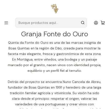
Envío gratuito
para pedidos superiores a
59 € (Portugal
continental)
Inicio
Productores
Dar
Granja Fonte do Ouro
Granja Fonte do Ouro
Quinta da Fonte do Ouro es una de las marcas insignia de
Boas Quintas en la región de Dão, creada para mostrar la
faceta más elegante, fresca y gastronómica de esta zona.
En Mortágua, entre viñedos, una bodega y un paisaje
marcado por el granito, nacen vinos con identidad propia,
equilibrio y un perfil fiel al terruño.
Detrás del proyecto se encuentra Nuno Cancela de Abreu,
fundador de Boas Quintas en 1991 y heredero de una larga
tradición familiar agrícola y vitivinícola. Su visión ha sido
clara desde el principio: respetar el origen, valorar las
variedades de uva portuguesas y crear vinos con