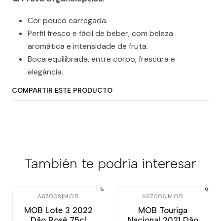
Cor pouco carregada.
Perfil fresco e fácil de beber, com beleza
aromática e intensidade de fruta.
Boca equilibrada, entre corpo, frescura e
elegância.
COMPARTIR ESTE PRODUCTO
También te podría interesar
A67.009
|
M.O.B.
A67.006
|
M.O.B.
MOB Lote 3 2022
MOB Touriga
Dão Rosé 75cl
Nacional 2021 Dão