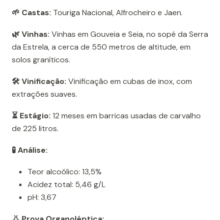
🌱 Castas:
Touriga Nacional, Alfrocheiro e Jaen.
🌿 Vinhas:
Vinhas em Gouveia e Seia, no sopé da Serra
da Estrela, a cerca de 550 metros de altitude, em
solos graníticos.
🛠️ Vinificação:
Vinificação em cubas de inox, com
extrações suaves.
⏳ Estágio:
12 meses em barricas usadas de carvalho
de 225 litros.
🧪 Análise:
Teor alcoólico: 13,5%
Acidez total: 5,46 g/L
pH: 3,67
👃 Prova Organoléptica: