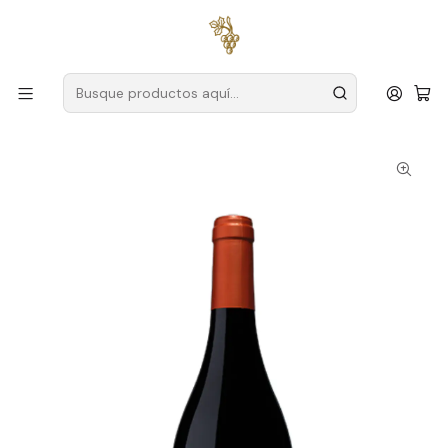
Envío gratuito
para pedidos superiores a
59 € (Portugal
continental)
Inicio
Productores
Dar
MULTITUD.
MOB Lote 3 2022 Dão Tinto 75cl