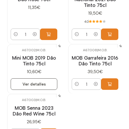
Tinto 75cl
11,35€
19,50€
4.0
Cantidad
Cantidad
A67.002
|
M.O.B.
A67.008
|
M.O.B.
Agotado
Mini MOB 2019 Dão
MOB Garrafeira 2016
Tinto 75cl
Dão Tinto 75cl
10,60€
39,50€
Ver detalles
Cantidad
A67.003
|
M.O.B.
MOB Senna 2023
Dão Red Wine 75cl
26,95€