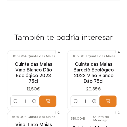
También te podría interesar
B05.004
|
Quinta das Maias
B05.008
|
Quinta das Maias
Quinta das Maias
Quinta das Maias
Vino Blanco Dão
Barceló Ecológico
Ecológico 2023
2022 Vino Blanco
75cl
Dão 75cl
12,50€
20,55€
Cantidad
Cantidad
B05.003
|
Quinta das Maias
Quinta do
B19.004
|
Mondego
Vino Tinto Maias