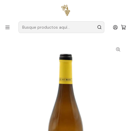
Envío gratuito
para pedidos superiores a
59 € (Portugal
continental)
Inicio
Productores
Dar
Quinta das Maias
Vino Blanco Maias Ecológico 2023 Dão 75cl