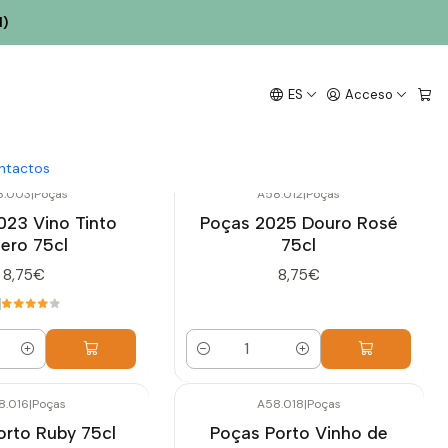
l)
ES
Acceso
ntactos
8.003
|
Poças
A58.012
|
Poças
023 Vino Tinto
Poças 2025 Douro Rosé
ero 75cl
75cl
8,75€
8,75€
Cantidad
8.016
|
Poças
A58.018
|
Poças
orto Ruby 75cl
Poças Porto Vinho de