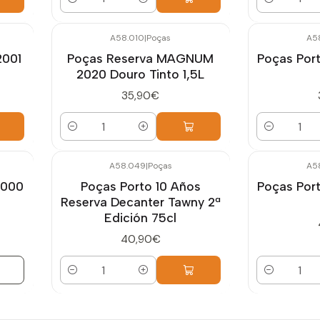
Cantidad
Cantidad
A58.010
|
Poças
A5
2001
Poças Reserva MAGNUM
Poças Por
2020 Douro Tinto 1,5L
35,90€
Cantidad
Cantidad
A58.049
|
Poças
A5
2000
Poças Porto 10 Años
Poças Por
Reserva Decanter Tawny 2ª
Edición 75cl
40,90€
Cantidad
Cantidad