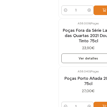
Cantidad
A58.009
|
Poças
Agotado
Poças Fora da Série L
das Quartas 2021 Do
Tinto 75cl
23,90€
Ver detalles
A58.040
|
Poças
Poças Porto Añada 2
75cl
27,00€