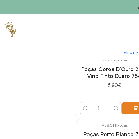
Inicio
Productores
Duero
Charcos
Vinos 
A58.001
|
Poças
Poças Coroa D'Ouro 
Vino Tinto Duero 75
5,90€
Cantidad
A58.014
|
Poças
Poças Porto Blanco 7