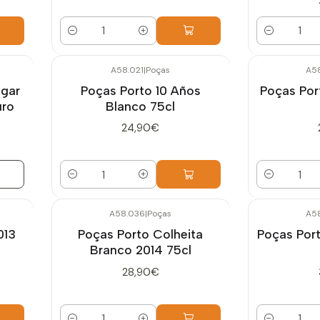
Cantidad
Cantidad
A58.021
|
Poças
A5
agar
Poças Porto 10 Años
Poças Por
uro
Blanco 75cl
24,90€
Cantidad
Cantidad
A58.036
|
Poças
A5
013
Poças Porto Colheita
Poças Por
Branco 2014 75cl
28,90€