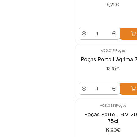
9,25€
Cantidad
A58.017
|
Poças
Poças Porto Lágrima 
13,15€
Cantidad
A58.038
|
Poças
Poças Porto L.B.V. 20
75cl
19,90€