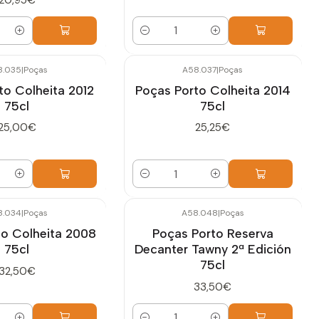
Cantidad
8.035
|
Poças
A58.037
|
Poças
to Colheita 2012
Poças Porto Colheita 2014
75cl
75cl
25,00€
25,25€
Cantidad
8.034
|
Poças
A58.048
|
Poças
to Colheita 2008
Poças Porto Reserva
75cl
Decanter Tawny 2ª Edición
75cl
32,50€
33,50€