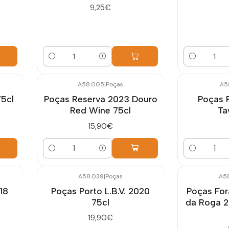
9,25€
Cantidad
Cantidad
A58.005
|
Poças
A5
75cl
Poças Reserva 2023 Douro
Poças 
Red Wine 75cl
Ta
15,90€
Cantidad
Cantidad
A58.039
|
Poças
A5
18
Poças Porto L.B.V. 2020
Poças For
75cl
da Roga 2
19,90€