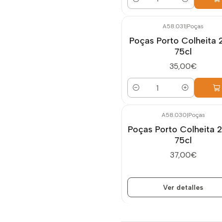
Cantidad
A58.031
|
Poças
Poças Porto Colheita 
75cl
35,00€
Cantidad
A58.030
|
Poças
Agotado
Poças Porto Colheita 
75cl
37,00€
Ver detalles