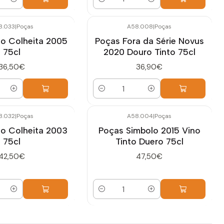
Cantidad
8.033
|
Poças
A58.008
|
Poças
to Colheita 2005
Poças Fora da Série Novus
75cl
2020 Douro Tinto 75cl
36,50€
36,90€
Cantidad
8.032
|
Poças
A58.004
|
Poças
to Colheita 2003
Poças Simbolo 2015 Vino
75cl
Tinto Duero 75cl
42,50€
47,50€
Cantidad