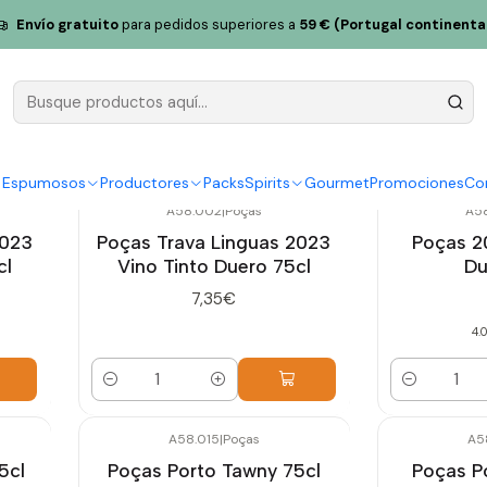
Envío gratuito
para pedidos superiores a
59 € (Portugal continenta
Charcos
y Espumosos
Productores
Packs
Spirits
Gourmet
Promociones
Co
A58.002
|
Poças
A5
2023
Poças Trava Linguas 2023
Poças 2
cl
Vino Tinto Duero 75cl
Du
7,35€
4.0
Cantidad
Cantidad
A58.015
|
Poças
A5
5cl
Poças Porto Tawny 75cl
Poças P