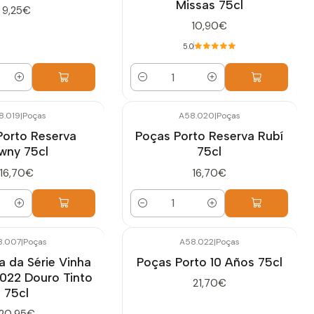
Missas 75cl
9,25€
10,90€
5.0
Cantidad
8.019
|
Poças
A58.020
|
Poças
Porto Reserva
Poças Porto Reserva Rubí
wny 75cl
75cl
16,70€
16,70€
Cantidad
8.007
|
Poças
A58.022
|
Poças
a da Série Vinha
Poças Porto 10 Años 75cl
022 Douro Tinto
21,70€
75cl
20,95€