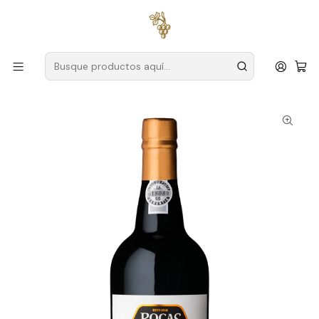
Envío gratuito
para pedidos superiores a
59 € (Portugal
continental)
Inicio
Productores
Duero
Charcos
Poças Porto Colheita 2014 75cl