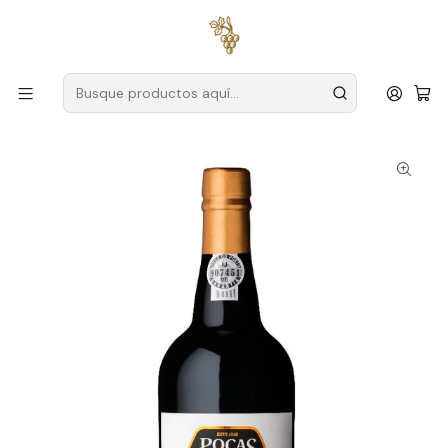
Envío gratuito
para pedidos superiores a
59 € (Portugal
continental)
Inicio
Productores
Duero
Charcos
Poças Porto Colheita 2012 75cl