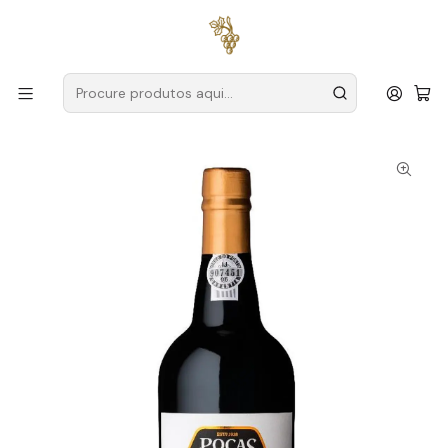
Entregas grátis
para encomendas a partir de
59€ (Portugal
Continental)
Início
Produtores
Douro
Poças
Poças Porto Colheita 2012 75cl