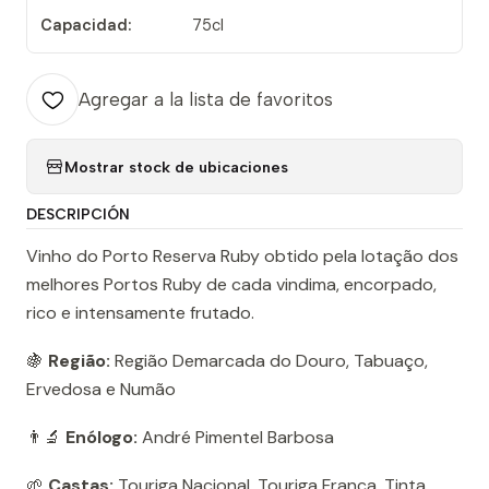
Capacidad:
75cl
Agregar a la lista de favoritos
Mostrar stock de ubicaciones
DESCRIPCIÓN
Vinho do Porto Reserva Ruby obtido pela lotação dos
melhores Portos Ruby de cada vindima, encorpado,
rico e intensamente frutado.
🍇
Região:
Região Demarcada do Douro, Tabuaço,
Ervedosa e Numão
👨‍🔬
Enólogo:
André Pimentel Barbosa
🌱
Castas:
Touriga Nacional, Touriga Franca, Tinta