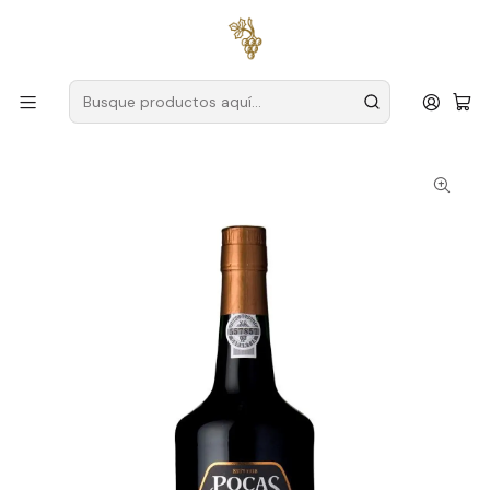
Envío gratuito
para pedidos superiores a
59 € (Portugal
continental)
Inicio
Productores
Duero
Charcos
Poças Porto Reserva Rubí 75cl