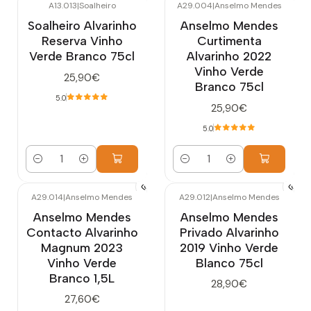
A13.013
|
Soalheiro
A29.004
|
Anselmo Mendes
Soalheiro Alvarinho
Anselmo Mendes
Reserva Vinho
Curtimenta
Verde Branco 75cl
Alvarinho 2022
Vinho Verde
25,90€
Branco 75cl
5.0
25,90€
5.0
Cantidad
Cantidad
A29.014
|
Anselmo Mendes
A29.012
|
Anselmo Mendes
Agotado
Anselmo Mendes
Anselmo Mendes
Contacto Alvarinho
Privado Alvarinho
Magnum 2023
2019 Vinho Verde
Vinho Verde
Blanco 75cl
Branco 1,5L
28,90€
27,60€