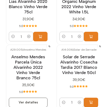
Lias Alvarinho 2020
Organic Magnum
Blanco Vinho Verde
2022 Vinho Verde
75cl
White 1.5L
31,90€
34,90€
5.0
5.0
Cantidad
Cantidad
A29.005
|
Anselmo Mendes
A14.006
|
Solar de Serrade
Agotado
Anselmo Mendes
Solar de Serrade
Parcela Única
Alvarinho Cosecha
Alvarinho 2022
Tardía 2017 Blanco
Vinho Verde
Vinho Verde 50cl
Branco 75cl
39,90€
35,90€
5.0
5.0
Ver detalles
Cantidad