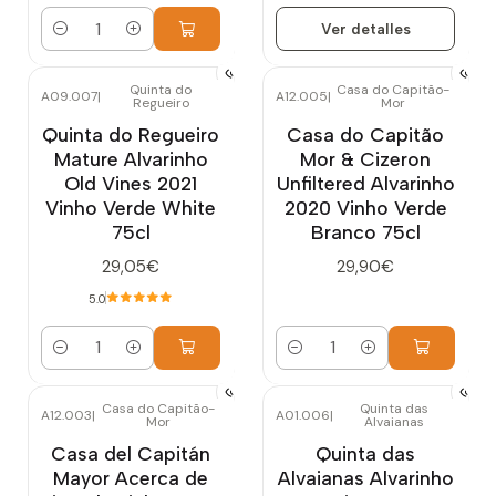
Ver detalles
Cantidad
Quinta do
Casa do Capitão-
A09.007
|
A12.005
|
Regueiro
Mor
Quinta do Regueiro
Casa do Capitão
Mature Alvarinho
Mor & Cizeron
Old Vines 2021
Unfiltered Alvarinho
Vinho Verde White
2020 Vinho Verde
75cl
Branco 75cl
29,05€
29,90€
5.0
Cantidad
Cantidad
Casa do Capitão-
Quinta das
A12.003
|
A01.006
|
Mor
Alvaianas
Casa del Capitán
Quinta das
Mayor Acerca de
Alvaianas Alvarinho