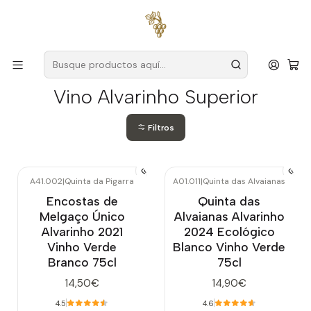
Envío gratuito
para pedidos superiores a
59 € (Portugal
continental)
Inicio
Vino Alvarinho Superior
Vino Alvarinho Superior
Filtros
A41.002
|
Quinta da Pigarra
A01.011
|
Quinta das Alvaianas
Encostas de
Quinta das
Melgaço Único
Alvaianas Alvarinho
Alvarinho 2021
2024 Ecológico
Vinho Verde
Blanco Vinho Verde
Branco 75cl
75cl
14,50€
14,90€
4.5
4.6