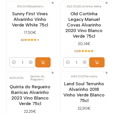
A13.004
|
Soalheiro
A22.002
|
Cortinha Velha
Sunny First Vines
Old Cortinha
Alvarinho Vinho
Legacy Manuel
Verde White 75cl
Covas Alvarinho
2020 Vino Blanco
17,50€
Verde 75cl
4.0
20,14€
5.0
Cantidad
Cantidad
Quinta do
A40.001
|
Terrunho
A09.003
|
Regueiro
Land Soul Terrunho
Quinta do Regueiro
Alvarinho 2018
Barricas Alvarinho
Vinho Verde Blanco
2023 Vino Blanco
75cl
Verde 75cl
22,90€
22,25€