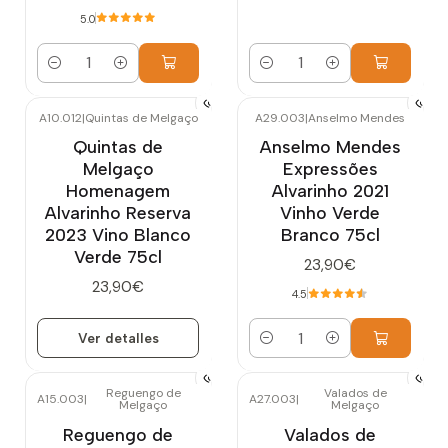
5.0
Cantidad
Cantidad
A10.012
|
Quintas de Melgaço
A29.003
|
Anselmo Mendes
Agotado
Quintas de
Anselmo Mendes
Melgaço
Expressões
Homenagem
Alvarinho 2021
Alvarinho Reserva
Vinho Verde
2023 Vino Blanco
Branco 75cl
Verde 75cl
23,90€
23,90€
4.5
Ver detalles
Cantidad
Reguengo de
Valados de
A15.003
|
A27.003
|
Melgaço
Melgaço
-10%
OFF
Agotado
Reguengo de
Valados de