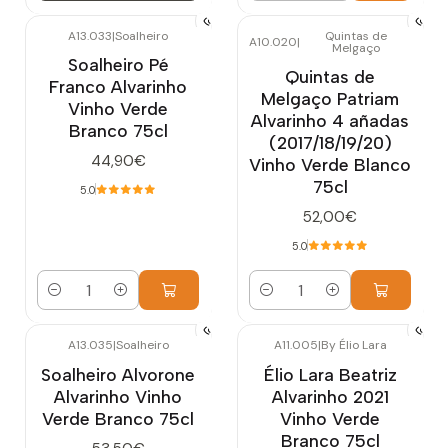
A13.033
|
Soalheiro
Quintas de
A10.020
|
Melgaço
Soalheiro Pé
Quintas de
Franco Alvarinho
Melgaço Patriam
Vinho Verde
Alvarinho 4 añadas
Branco 75cl
(2017/18/19/20)
44,90€
Vinho Verde Blanco
75cl
5.0
52,00€
5.0
Cantidad
Cantidad
A13.035
|
Soalheiro
A11.005
|
By Élio Lara
Agotado
Soalheiro Alvorone
Élio Lara Beatriz
Alvarinho Vinho
Alvarinho 2021
Verde Branco 75cl
Vinho Verde
Branco 75cl