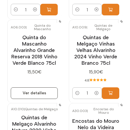
Cantidad
Cantidad
Quinta do
Quintas de
A06.003
|
A10.009
|
Mascanho
Melgaço
Agotado
Quinta do
Quintas de
Mascanho
Melgaço Vinhas
Alvarinho Grande
Velhas Alvarinho
Reserva 2018 Vinho
2024 Vinho Verde
Verde Blanco 75cl
Branco 75cl
15,50€
15,90€
4.8
Ver detalles
Cantidad
A10.010
|
Quintas de Melgaço
Encostas do
A30.003
|
Mouro
Agotado
Quintas de
Encostas do Mouro
Melgaço Alvarinho
Nelo da Videira