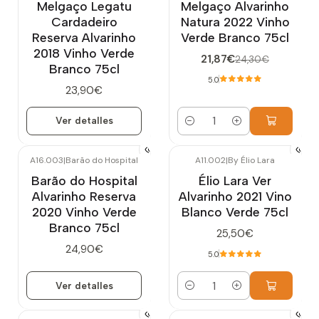
Melgaço Legatu
Melgaço Alvarinho
Cardadeiro
Natura 2022 Vinho
Reserva Alvarinho
Verde Branco 75cl
2018 Vinho Verde
21,87€
24,30€
Branco 75cl
5.0
23,90€
Ver detalles
Cantidad
A16.003
|
Barão do Hospital
A11.002
|
By Élio Lara
Agotado
Barão do Hospital
Élio Lara Ver
Alvarinho Reserva
Alvarinho 2021 Vino
2020 Vinho Verde
Blanco Verde 75cl
Branco 75cl
25,50€
24,90€
5.0
Ver detalles
Cantidad