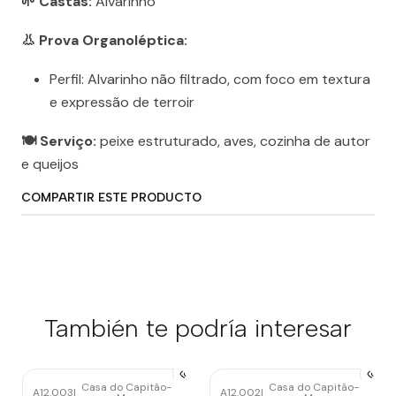
🌱 Castas:
Alvarinho
👃 Prova Organoléptica:
Perfil: Alvarinho não filtrado, com foco em textura
e expressão de terroir
🍽️ Serviço:
peixe estruturado, aves, cozinha de autor
e queijos
COMPARTIR ESTE PRODUCTO
También te podría interesar
Casa do Capitão-
Casa do Capitão-
A12.003
|
A12.002
|