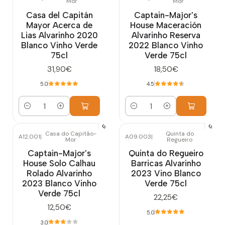
Mor
Mor
Casa del Capitán
Captain-Major's
Mayor Acerca de
House Maceración
Lias Alvarinho 2020
Alvarinho Reserva
Blanco Vinho Verde
2022 Blanco Vinho
75cl
Verde 75cl
31,90€
18,50€
5.0
4.5
Cantidad
Cantidad
Casa do Capitão-
Quinta do
A12.001
|
A09.003
|
Mor
Regueiro
Captain-Major's
Quinta do Regueiro
House Solo Calhau
Barricas Alvarinho
Rolado Alvarinho
2023 Vino Blanco
2023 Blanco Vinho
Verde 75cl
Verde 75cl
22,25€
12,50€
5.0
3.0