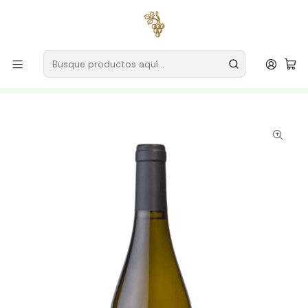
Envío gratuito
para pedidos superiores a
59 € (Portugal
continental)
Inicio
Productores
Vino Verde (Monção & Melgaço)
Casa del Capitán Mayor
Casa do Capitão Mor & Cizeron Unfiltered Alvarinho 2020
Vinho Verde Branco 75cl