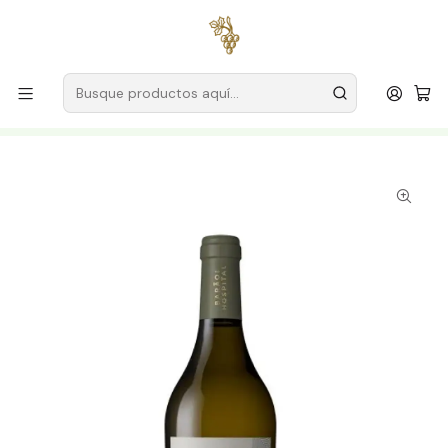
Envío gratuito
para pedidos superiores a
59 € (Portugal
continental)
Inicio
Productores
Vino Verde (Monção & Melgaço)
Barón del Hospital
Barão do Hospital Alvarinho Reserva 2020 Vinho Verde
Branco 75cl