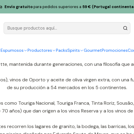
Envío gratuito
para pedidos superiores a
59 € (Portugal continenta
Granja Crasto
Sabrosa, en pleno valle del Duero, entre Régua y Pinhão. ⛰️ Se
án plantadas con suelos de esquisto que aportan mineralidad
y Espumosos
Productores
Packs
Spirits
Gourmet
Promociones
Co
ette, mantenida durante generaciones, con una filosofía que 
os), vinos de Oporto y aceite de oliva virgen extra, con una 
de su producción a 54 mercados en los 5 continentes.
es como Touriga Nacional, Touriga Franca, Tinta Roriz, Sousão,
 70 años) que dan origen a los vinos Reserva y a los vinos de 
tes recorren los lagares de granito, la bodega, las barricas, l