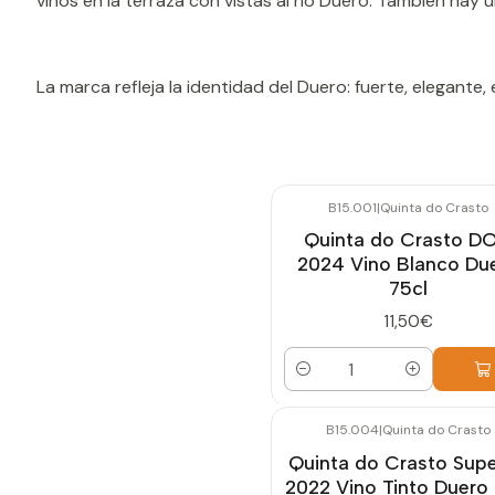
vinos en la terraza con vistas al río Duero. También ha
La marca refleja la identidad del Duero: fuerte, elegante, 
B15.001
|
Quinta do Crasto
Quinta do Crasto D
2024 Vino Blanco Du
75cl
11,50€
Cantidad
B15.004
|
Quinta do Crasto
Quinta do Crasto Supe
2022 Vino Tinto Duero 