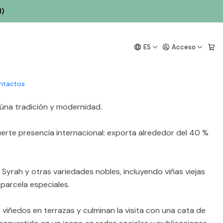
l)
ES
Acceso
 trata de una propiedad de 135 hectáreas, de las cuales
 y tensión a las vides.
ntactos
aúna tradición y modernidad.
fuerte presencia internacional: exporta alrededor del 40 %
 Syrah y otras variedades nobles, incluyendo viñas viejas
parcela especiales.
os viñedos en terrazas y culminan la visita con una cata de