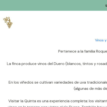
Inicio
Productores
Duero
Granja Crasto
Quinta do Crasto se alza en las laderas de Gouvinhas, 
aproximadamente 74 est
Vinos 
Pertenece a la familia Roqu
La finca produce vinos del Duero (blancos, tintos y rosad
En los viñedos se cultivan variedades de uva tradicional
(algunas de más de
Visitar la Quinta es una experiencia completa: los visitan