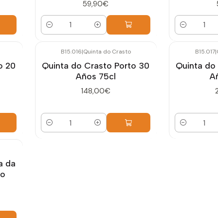
59,90€
Cantidad
Cantidad
B15.016
|
Quinta do Crasto
B15.017
|
o 20
Quinta do Crasto Porto 30
Quinta do
Años 75cl
A
148,00€
Cantidad
Cantidad
a da
to