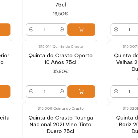
75cl
16,50€
Cantidad
Cantidad
B15.014
|
Quinta do Crasto
B15.007
|
rior
Quinta do Crasto Oporto
Quinta d
to
10 Años 75cl
Velhas 2
Du
35,90€
Cantidad
Cantidad
B15.009
|
Quinta do Crasto
B15.020
|
eita
Quinta do Crasto Touriga
Quinta d
Nacional 2021 Vino Tinto
Roriz 2
Duero 75cl
Du