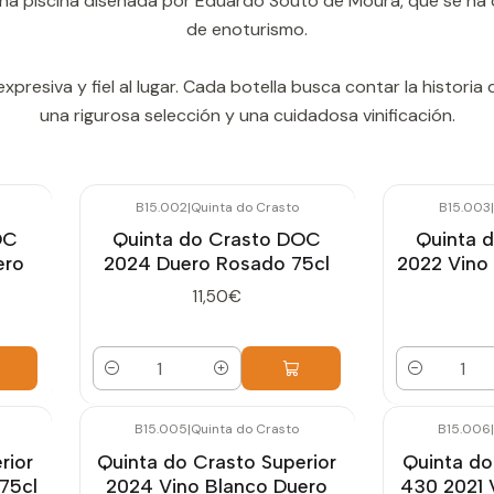
y una piscina diseñada por Eduardo Souto de Moura, que se ha 
de enoturismo.
expresiva y fiel al lugar. Cada botella busca contar la historia
una rigurosa selección y una cuidadosa vinificación.
B15.002
|
Quinta do Crasto
B15.003
|
OC
Quinta do Crasto DOC
Quinta 
ero
2024 Duero Rosado 75cl
2022 Vino 
11,50€
Cantidad
Cantidad
B15.005
|
Quinta do Crasto
B15.006
|
rior
Quinta do Crasto Superior
Quinta do
75cl
2024 Vino Blanco Duero
430 2021 