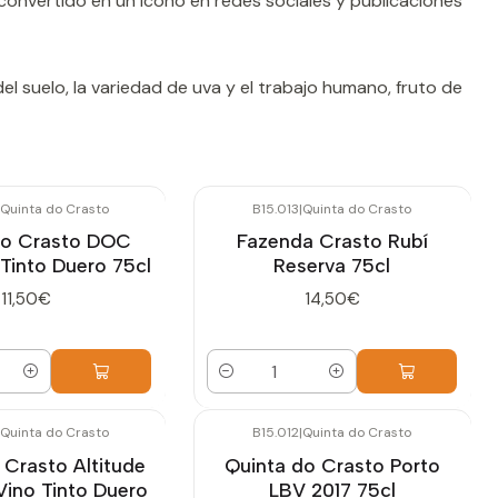
convertido en un icono en redes sociales y publicaciones
 del suelo, la variedad de uva y el trabajo humano, fruto de
Quinta do Crasto
B15.013
|
Quinta do Crasto
do Crasto DOC
Fazenda Crasto Rubí
Tinto Duero 75cl
Reserva 75cl
11,50€
14,50€
Cantidad
Quinta do Crasto
B15.012
|
Quinta do Crasto
 Crasto Altitude
Quinta do Crasto Porto
Vino Tinto Duero
LBV 2017 75cl