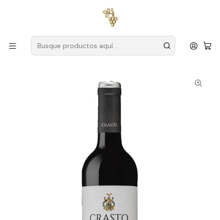
Envío gratuito
para pedidos superiores a
59 € (Portugal
continental)
Inicio
Productores
Duero
Granja Crasto
Quinta do Crasto DOC 2022 Vino Tinto Duero 75cl