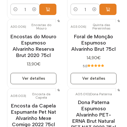
Cantidad
Cantidad
Encostas do
Quinta das
A30.006
|
A03.006
|
Mouro
Pereirinhas
Agotado
Agotado
Encostas do Mouro
Foral de Monção
Espumoso
Espumoso
Alvarinho Reserva
Alvarinho Brut 75cl
Brut 2020 75cl
14,90€
13,90€
5.0
Ver detalles
Ver detalles
Encosta da
A05.010
|
Dona Paterna
A08.003
|
Capela
Dona Paterna
Encosta da Capela
Espumoso
Espumante Pet Nat
Alvarinho PET-
Alvarinho Mexe
ERNA Brut Natural
Comigo 2022 75cl