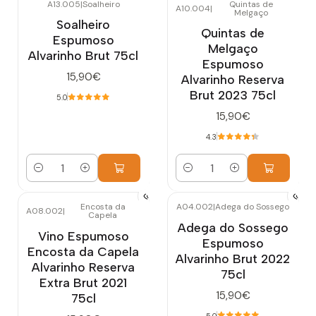
A13.005
|
Soalheiro
Quintas de
A10.004
|
Melgaço
Soalheiro
Quintas de
Espumoso
Melgaço
Alvarinho Brut 75cl
Espumoso
15,90€
Alvarinho Reserva
Brut 2023 75cl
5.0
15,90€
4.3
Cantidad
Cantidad
Encosta da
A04.002
|
Adega do Sossego
A08.002
|
Capela
Adega do Sossego
Vino Espumoso
Espumoso
Encosta da Capela
Alvarinho Brut 2022
Alvarinho Reserva
75cl
Extra Brut 2021
15,90€
75cl
5.0