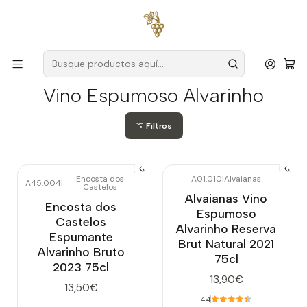
Envío gratuito
para pedidos superiores a
59 € (Portugal
continental)
Inicio
Vino Espumoso Alvarinho
Vino Espumoso Alvarinho
Filtros
Encosta dos
A01.010
|
Alvaianas
A45.004
|
Castelos
Alvaianas Vino
Encosta dos
Espumoso
Castelos
Alvarinho Reserva
Espumante
Brut Natural 2021
Alvarinho Bruto
75cl
2023 75cl
13,90€
13,50€
4.4