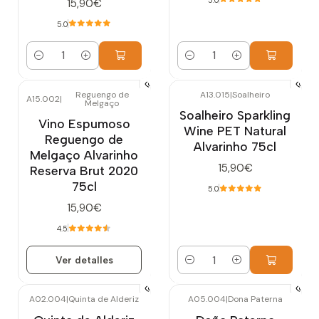
15,90€
5.0
Cantidad
Cantidad
Reguengo de
A13.015
|
Soalheiro
A15.002
|
Melgaço
Agotado
Soalheiro Sparkling
Vino Espumoso
Wine PET Natural
Reguengo de
Alvarinho 75cl
Melgaço Alvarinho
15,90€
Reserva Brut 2020
75cl
5.0
15,90€
4.5
Ver detalles
Cantidad
A02.004
|
Quinta de Alderiz
A05.004
|
Dona Paterna