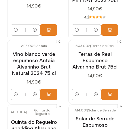
PET NAT 2022 75cl
14,90€
14,90€
4.0
Cantidad
Cantidad
A93.002
|
Antaia
B03.002
|
Terras de Real
Vino blanco verde
Terras de Real
espumoso Antaia
Espumoso
Alvarinho Brut
Alvarinho Brut 75cl
Natural 2024 75 cl
14,90€
14,90€
Cantidad
Cantidad
Quinta do
A14.001
|
Solar de Serrade
A09.004
|
Regueiro
Agotado
Solar de Serrade
Quinta do Regueiro
Espumoso
Sparkling Alvarinho