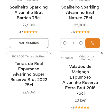
A13.011
|
Soalheiro
A13.016
|
Soalheiro
Agotado
Soalheiro Sparkling
Soalheiro Sparkling
Alvarinho Brut
Alvarinho Brut
Barrica 75cl
Nature 75cl
22,90€
22,90€
4.5
4.9
Ver detalles
Cantidad
B03.003
|
Terras de Real
Valados de
A27.005
|
Melgaço
Terras de Real
Valados de
Espumoso
Melgaço
Alvarinho Super
Espumoso
Reserva Brut 2022
Alvarinho Reserva
75cl
Extra Brut 2018
22,90€
75cl
23,15€
4.8