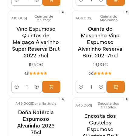
Cantidad
Cantidad
Quintas de
Quinta do
A10.005
|
A06.002
|
Melgaço
Mascanho
Vino Espumoso
Quinta do
Quintas de
Mascanho Vino
Melgaço Alvarinho
Espumoso
Super Reserva Brut
Alvarinho Reserva
2022 75cl
Brut 2021 75cl
19,50€
19,90€
4.8
5.0
Cantidad
Cantidad
A49.002
|
Dona Natércia
Encosta dos
A45.003
|
Castelos
Agotado
Doña Natércia
Encosta dos
Espumoso
Castelos
Alvarinho 2023
Espumoso
75cl
Alvarinho Brut