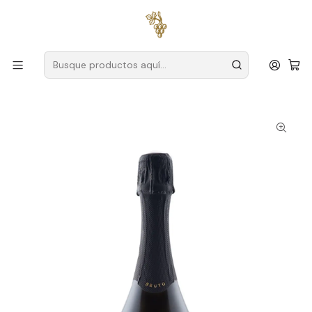
Envío gratuito
para pedidos superiores a
59 € (Portugal
continental)
Inicio
Productores
Vino Verde (Monção & Melgaço)
Mansión Serrade
Solar de Serrade Espumoso Alvarinho Brut 2021 75cl