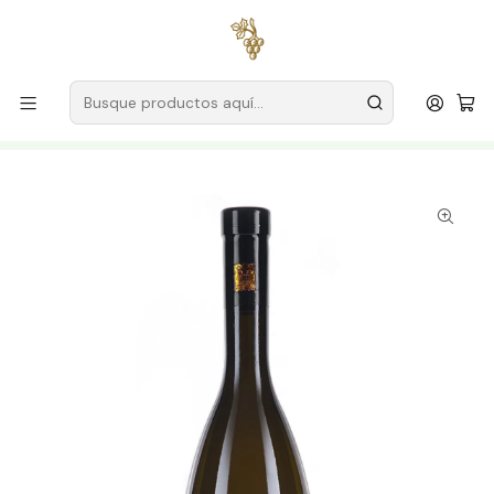
Envío gratuito
para pedidos superiores a
59 € (Portugal
continental)
Inicio
Productores
Vino Verde (Monção & Melgaço)
Mansión Serrade
Solar de Serrade Alvarinho Reserva 2024 Vinho Verde
Branco 75cl