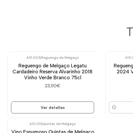
T
A15.003
|
Reguengo de Melgaço
A15.
Agotado
Reguengo de Melgaço Legatu
Regueng
Cardadeiro Reserva Alvarinho 2018
2024 V
Vinho Verde Branco 75cl
23,90€
Ver detalles
Cantidad
A10.011
|
Quintas de Melgaço
Vino Espumoso Quintas de Melgaço