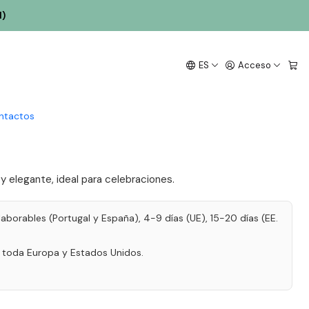
erva Brut 2020 75cl
l)
moso Reguengo de
ES
Acceso
arinho Reserva Brut
ntactos
 elegante, ideal para celebraciones.
laborables (Portugal y España), 4-9 días (UE), 15-20 días (EE.
a toda Europa y Estados Unidos.