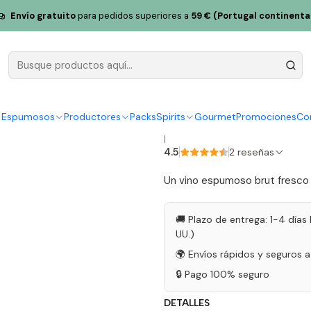
o de Melgaço
Vino Espumoso Reguengo de Melgaço Alvarinho Res
Envío gratuito
para pedidos superiores a
59 € (Portugal continenta
Vino Espu
Melgaço Alv
2020 75cl
y Espumosos
Productores
Packs
Spirits
Gourmet
Promociones
Co
|
4.5
2 reseñas
Un vino espumoso brut fresco y
🚚 Plazo de entrega: 1-4 días 
UU.)
🌍 Envíos rápidos y seguros 
🔒 Pago 100% seguro
DETALLES