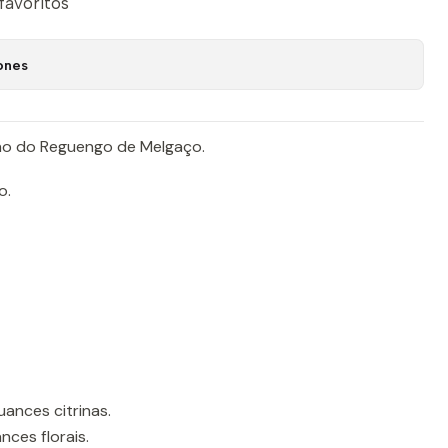
 favoritos
ones
ho do Reguengo de Melgaço.
o.
ances citrinas.
ces florais.