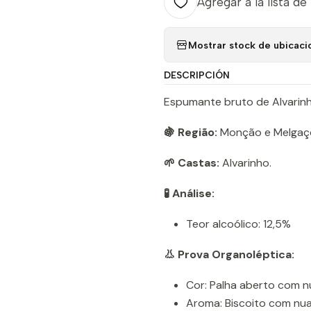
Agregar a la lista de
Mostrar stock de ubicaci
DESCRIPCIÓN
Espumante bruto de Alvarin
🍇 Região:
Monção e Melgaç
🌱 Castas:
Alvarinho.
🧪 Análise:
Teor alcoólico: 12,5%
👃 Prova Organoléptica:
Cor: Palha aberto com nu
Aroma: Biscoito com nuan