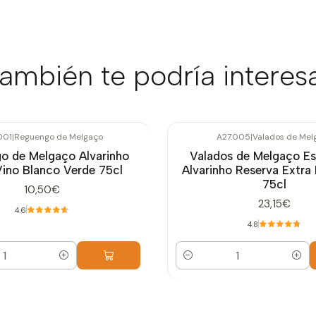
ambién te podría interes
001
|
Reguengo de Melgaço
A27.005
|
Valados de Mel
o de Melgaço Alvarinho
Valados de Melgaço E
ino Blanco Verde 75cl
Alvarinho Reserva Extra
75cl
10,50€
23,15€
4.6
4.8
Cantidad