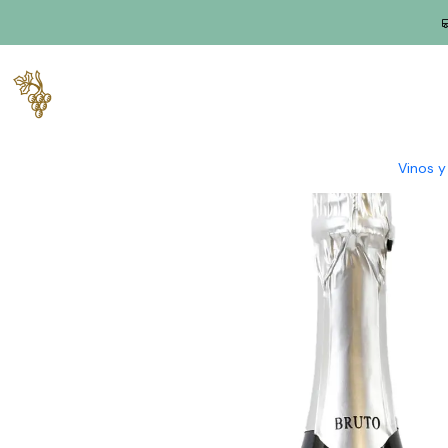
Inicio
Productores
Vino Verde (Monção & Melgaço)
Regueng
Vinos 