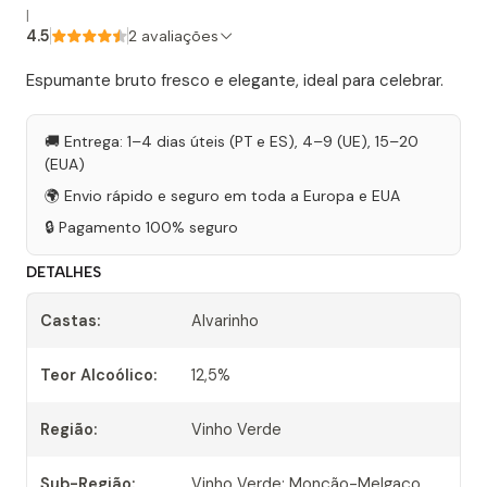
|
4.5
2 avaliações
Espumante bruto fresco e elegante, ideal para celebrar.
🚚 Entrega: 1–4 dias úteis (PT e ES), 4–9 (UE), 15–20
(EUA)
🌍 Envio rápido e seguro em toda a Europa e EUA
🔒 Pagamento 100% seguro
DETALHES
Castas:
Alvarinho
Teor Alcoólico:
12,5%
Região:
Vinho Verde
Sub-Região:
Vinho Verde: Monção-Melgaço