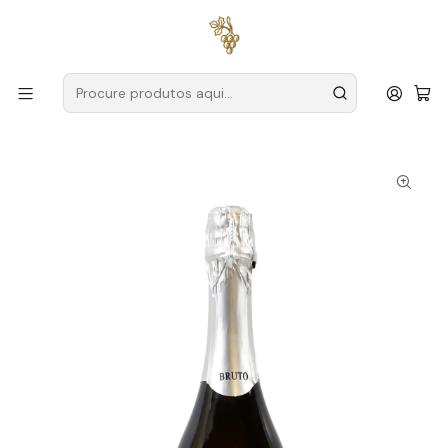
Entregas grátis
para encomendas a partir de
59€ (Portugal
Continental)
Início
Produtores
Vinho Verde
Reguengo de Melgaço
Reguengo de Melgaço Espumante Alvarinho Reserva Bruto
2020 75cl