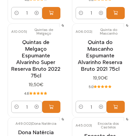
Quantidade
Quantidade
Quintas de
Quinta do
A10.005
|
A06.002
|
Melgaço
Mascanho
Quintas de
Quinta do
Melgaço
Mascanho
Espumante
Espumante
Alvarinho Super
Alvarinho Reserva
Reserva Bruto 2022
Bruto 2021 75cl
75cl
19,90€
19,50€
5.0
4.8
Quantidade
Quantidade
A49.002
|
Dona Natércia
Encosta dos
A45.003
|
Castelos
Esgotado
Dona Natércia
Encosta dos