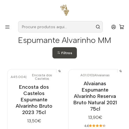
Entregas grátis
para encomendas a partir de
59€ (Portugal
Continental)
Início
Espumante Alvarinho MM
Espumante Alvarinho MM
Filtros
Encosta dos
A01.010
|
Alvaianas
A45.004
|
Castelos
Alvaianas
Encosta dos
Espumante
Castelos
Alvarinho Reserva
Espumante
Bruto Natural 2021
Alvarinho Bruto
75cl
2023 75cl
13,90€
13,50€
4.4