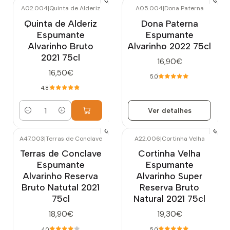
A02.004
|
Quinta de Alderiz
A05.004
|
Dona Paterna
Esgotado
Quinta de Alderiz
Dona Paterna
Espumante
Espumante
Alvarinho Bruto
Alvarinho 2022 75cl
2021 75cl
16,90€
16,50€
5.0
4.8
Ver detalhes
Quantidade
A47.003
|
Terras de Conclave
A22.006
|
Cortinha Velha
Terras de Conclave
Cortinha Velha
Espumante
Espumante
Alvarinho Reserva
Alvarinho Super
Bruto Natutal 2021
Reserva Bruto
75cl
Natural 2021 75cl
18,90€
19,30€
4.0
5.0