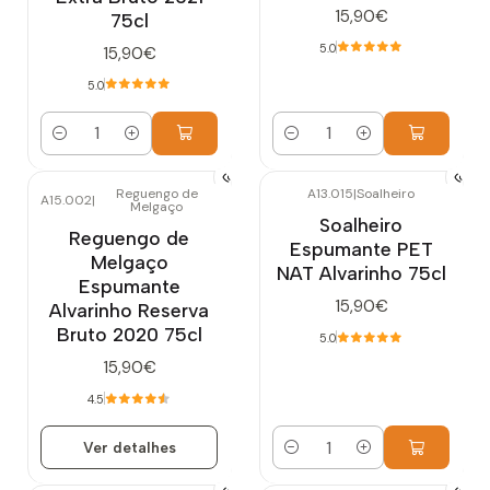
15,90€
75cl
5.0
15,90€
5.0
Quantidade
Quantidade
Reguengo de
A13.015
|
Soalheiro
A15.002
|
Melgaço
Esgotado
Soalheiro
Reguengo de
Espumante PET
Melgaço
NAT Alvarinho 75cl
Espumante
15,90€
Alvarinho Reserva
Bruto 2020 75cl
5.0
15,90€
4.5
Ver detalhes
Quantidade