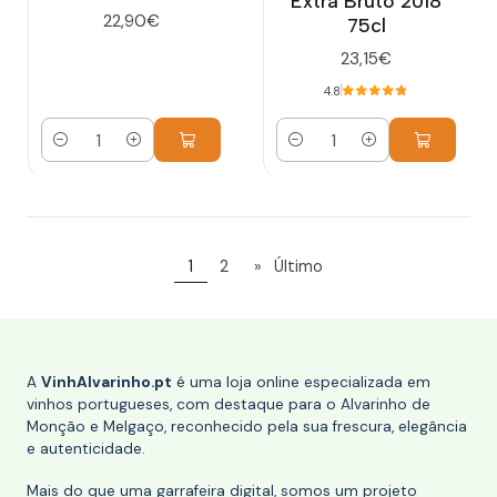
Extra Bruto 2018
22,90€
75cl
23,15€
4.8
Quantidade
Quantidade
1
2
»
Último
A
VinhAlvarinho.pt
é uma loja online especializada em
vinhos portugueses, com destaque para o Alvarinho de
Monção e Melgaço, reconhecido pela sua frescura, elegância
e autenticidade.
Mais do que uma garrafeira digital, somos um projeto