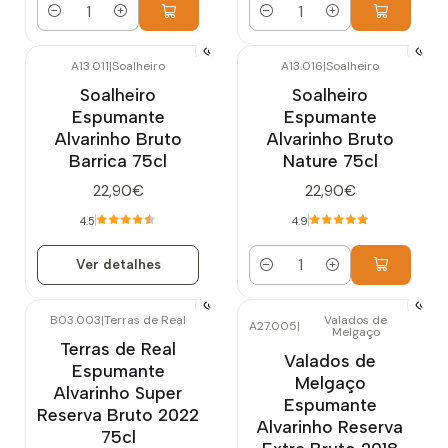
Quantidade
Quantidade
A13.011
|
Soalheiro
A13.016
|
Soalheiro
Esgotado
Soalheiro
Soalheiro
Espumante
Espumante
Alvarinho Bruto
Alvarinho Bruto
Barrica 75cl
Nature 75cl
22,90€
22,90€
4.5
4.9
Ver detalhes
Quantidade
B03.003
|
Terras de Real
Valados de
A27.005
|
Melgaço
Terras de Real
Valados de
Espumante
Melgaço
Alvarinho Super
Espumante
Reserva Bruto 2022
Alvarinho Reserva
75cl