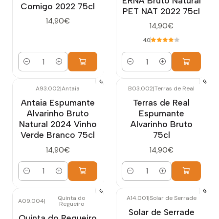
ERNA Bruto Natural
Comigo 2022 75cl
PET NAT 2022 75cl
14,90€
14,90€
4.0
Quantidade
Quantidade
A93.002
|
Antaia
B03.002
|
Terras de Real
Antaia Espumante
Terras de Real
Alvarinho Bruto
Espumante
Natural 2024 Vinho
Alvarinho Bruto
Verde Branco 75cl
75cl
14,90€
14,90€
Quantidade
Quantidade
Quinta do
A14.001
|
Solar de Serrade
A09.004
|
Regueiro
Esgotado
Solar de Serrade
Quinta do Regueiro