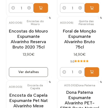
Quantidade
Quantidade
Encostas do
Quinta das
A30.006
|
A03.006
|
Mouro
Pereirinhas
Esgotado
Encostas do Mouro
Foral de Monção
Espumante
Espumante
Alvarinho Reserva
Alvarinho Bruto
Bruto 2020 75cl
75cl
13,90€
14,90€
5.0
Ver detalhes
Quantidade
Encosta da
A05.010
|
Dona Paterna
A08.003
|
Capela
Dona Paterna
Encosta da Capela
Espumante
Espumante Pet Nat
Alvarinho PET-
Alvarinho Mexe