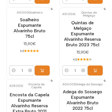
Quantidade
Quantidade
A13.005
|
Soalheiro
Quintas de
A10.004
|
Melgaço
Soalheiro
Quintas de
Espumante
Melgaço
Alvarinho Bruto
Espumante
75cl
Alvarinho Reserva
15,90€
Bruto 2023 75cl
5.0
15,90€
4.3
Quantidade
Quantidade
Encosta da
A04.002
|
Adega do Sossego
A08.002
|
Capela
Adega do Sossego
Encosta da Capela
Espumante
Espumante
Alvarinho Bruto
Alvarinho Reserva
2022 75cl
Extra Bruto 2021