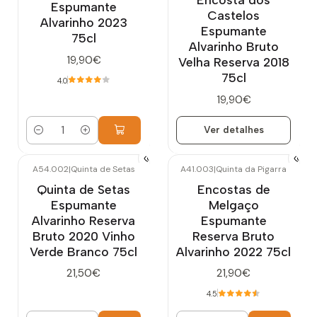
Espumante
Castelos
Alvarinho 2023
Espumante
75cl
Alvarinho Bruto
19,90€
Velha Reserva 2018
75cl
4.0
19,90€
Ver detalhes
Quantidade
A54.002
|
Quinta de Setas
A41.003
|
Quinta da Pigarra
Quinta de Setas
Encostas de
Espumante
Melgaço
Alvarinho Reserva
Espumante
Bruto 2020 Vinho
Reserva Bruto
Verde Branco 75cl
Alvarinho 2022 75cl
21,50€
21,90€
4.5