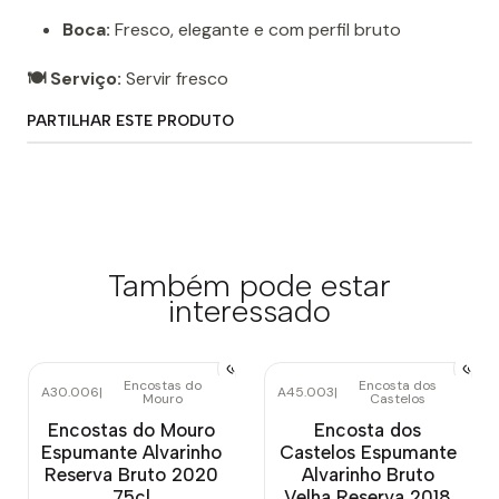
Boca:
Fresco, elegante e com perfil bruto
🍽️ Serviço:
Servir fresco
PARTILHAR ESTE PRODUTO
Também pode estar
interessado
Encostas do
Encosta dos
A30.006
|
A45.003
|
Mouro
Castelos
Esgotado
Esgotado
Encostas do Mouro
Encosta dos
Espumante Alvarinho
Castelos Espumante
Reserva Bruto 2020
Alvarinho Bruto
75cl
Velha Reserva 2018