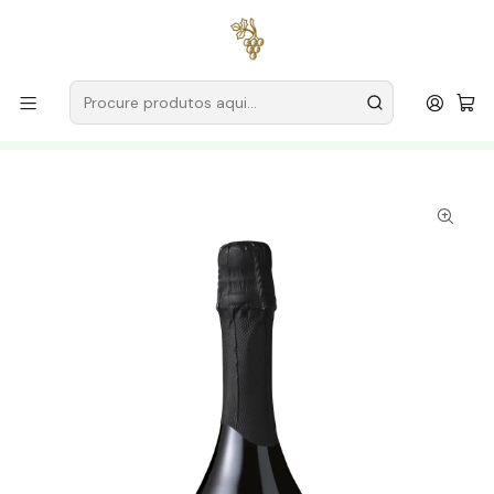
Entregas grátis
para encomendas a partir de
59€ (Portugal
Continental)
Início
Produtores
Vinho Verde
Encostas de Melgaço (Quinta da Pigarra)
Encostas de Melgaço Espumante Reserva Bruto Alvarinho
2022 75cl