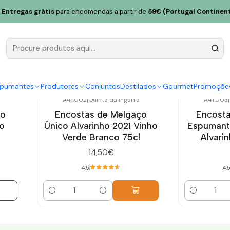
 da Pigarra)
Entregas grátis
para encomendas a partir de
59€ (Portugal Continent
s de Melgaço (Quinta da 
spumantes
Produtores
Conjuntos
Destilados
Gourmet
Promoçõe
A41.002
|
Quinta da Pigarra
A41.003
|
ço
Encostas de Melgaço
Encosta
ho
Único Alvarinho 2021 Vinho
Espumant
Verde Branco 75cl
Alvari
14,50€
4.5
4.
Quantidade
Quantidade