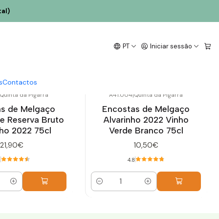
al)
Pigarra)
PT
Iniciar sessão
s
Contactos
Quinta da Pigarra
A41.004
|
Quinta da Pigarra
s de Melgaço
Encostas de Melgaço
e Reserva Bruto
Alvarinho 2022 Vinho
nho 2022 75cl
Verde Branco 75cl
21,90€
10,50€
5
4.8
Quantidade