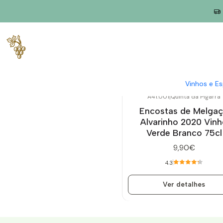
Início
Produtores
Vinho Verde
Encostas de Melgaço (Quinta
Encosta
Vinhos e E
A41.001
|
Quinta da Pigarra
Esgotado
Encostas de Melga
Alvarinho 2020 Vin
Verde Branco 75cl
9,90€
4.3
Ver detalhes