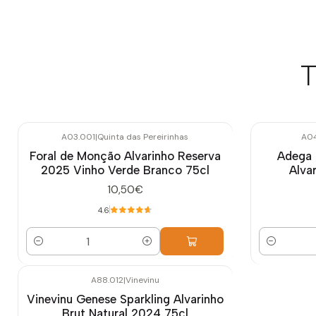
T
A03.001
|
Quinta das Pereirinhas
A0
Foral de Monção Alvarinho Reserva
Adega 
2025 Vinho Verde Branco 75cl
Alva
10,50€
4.6
Cantidad
Cantidad
A88.012
|
Vinevinu
Vinevinu Genese Sparkling Alvarinho
Brut Natural 2024 75cl