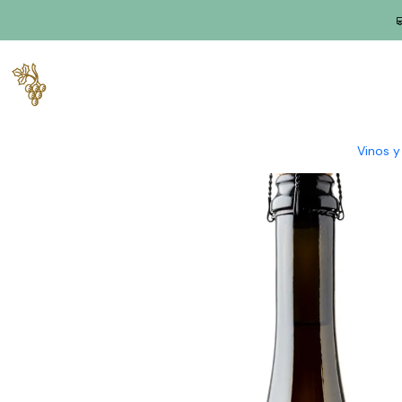
Inicio
Productores
Vino Verde (Monção & Melgaço)
Granja P
Vinos 