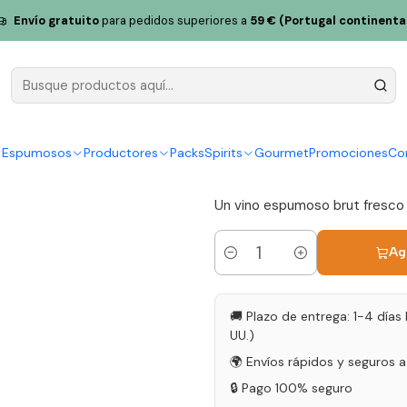
ereirinhas
Foral de Monção Espumoso Alvarinho Brut 75cl
Envío gratuito
para pedidos superiores a
59 € (Portugal continenta
Foral de M
Alvarinho B
|
y Espumosos
Productores
Packs
Spirits
Gourmet
Promociones
Co
5.0
1 reseña
Un vino espumoso brut fresco y
Ag
Cantidad
🚚 Plazo de entrega: 1-4 días 
UU.)
🌍 Envíos rápidos y seguros 
🔒 Pago 100% seguro