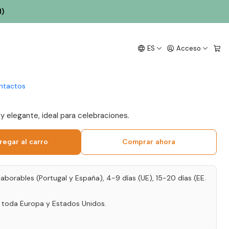
l)
onção Espumoso
ES
Acceso
rut 75cl
ntactos
 elegante, ideal para celebraciones.
regar al carro
Comprar ahora
laborables (Portugal y España), 4-9 días (UE), 15-20 días (EE.
a toda Europa y Estados Unidos.