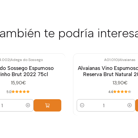
ambién te podría interes
4.002
|
Adega do Sossego
A01.010
|
Alvaianas
do Sossego Espumoso
Alvaianas Vino Espumoso
rinho Brut 2022 75cl
Reserva Brut Natural 2
15,90€
13,90€
5.0
4.4
Cantidad