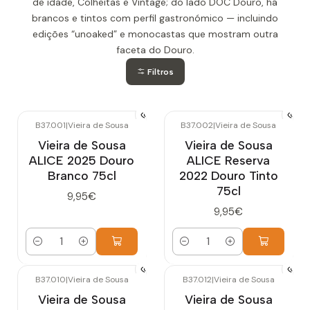
de idade, Colheitas e Vintage; do lado DOC Douro, há
brancos e tintos com perfil gastronómico — incluindo
edições “unoaked” e monocastas que mostram outra
faceta do Douro.
Filtros
B37.001
|
Vieira de Sousa
B37.002
|
Vieira de Sousa
Vieira de Sousa
Vieira de Sousa
ALICE 2025 Douro
ALICE Reserva
Branco 75cl
2022 Douro Tinto
75cl
9,95€
9,95€
Quantidade
Quantidade
B37.010
|
Vieira de Sousa
B37.012
|
Vieira de Sousa
Vieira de Sousa
Vieira de Sousa