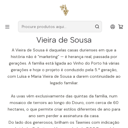
Entregas grátis
para encomendas a partir de
59€ (Portugal
Continental)
Início
Produtores
Douro
Vieira de Sousa
Vieira de Sousa
A Vieira de Sousa é daquelas casas durienses em que a
história não é “marketing” — é herança real, passada por
gerações. A família está ligada ao Vinho do Porto há várias
gerações e hoje o projeto é conduzido pela 5.ª geração,
com Luísa e Maria Vieira de Sousa a darem continuidade ao
legado familiar.
As uvas vêm exclusivamente das quintas da família, num
mosaico de terroirs ao longo do Douro, com cerca de 60
hectares, o que permite criar estilos diferentes de ano para
ano sem perder a assinatura da casa.
Do lado dos generosos, brilham os Tawnies com indicação