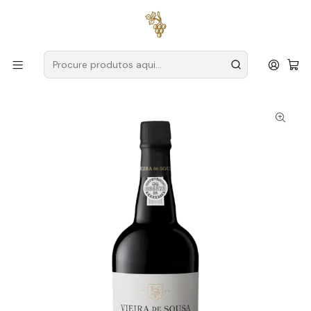
Entregas grátis
para encomendas a partir de
59€ (Portugal
Continental)
Início
Produtores
Douro
Vieira de Sousa
Vieira de Sousa Porto Colheita 2010 75cl