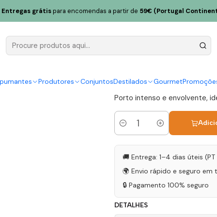
orto Vintage 2017 75cl
Entregas grátis
para encomendas a partir de
59€ (Portugal Continent
Vieira de S
75cl
|
spumantes
Produtores
Conjuntos
Destilados
Gourmet
Promoçõe
Porto intenso e envolvente, ide
Adici
Quantidade
🚚 Entrega: 1–4 dias úteis (P
🌍 Envio rápido e seguro em 
🔒 Pagamento 100% seguro
DETALHES