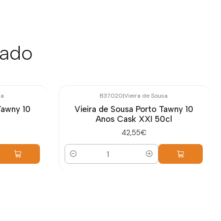
sado
sa
B37.020
|
Vieira de Sousa
Tawny 10
Vieira de Sousa Porto Tawny 10
Anos Cask XXI 50cl
42,55€
Quantidade