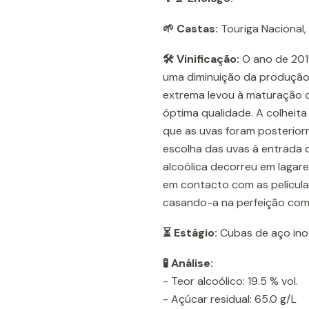
🌱 Castas:
Touriga Nacional,
🛠️ Vinificação:
O ano de 201
uma diminuição da produção
extrema levou à maturação d
óptima qualidade. A colheita
que as uvas foram posterio
escolha das uvas à entrada
alcoólica decorreu em lagare
em contacto com as película
casando-a na perfeição com 
⏳ Estágio:
Cubas de aço ino
🧪 Análise:
- Teor alcoólico: 19.5 % vol.
- Açúcar residual: 65.0 g/L