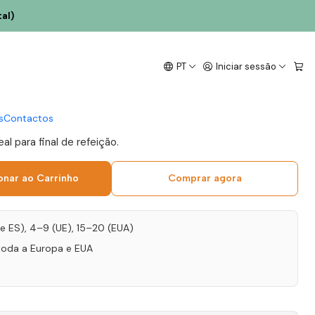
al)
ousa Porto Vintage 2017
PT
Iniciar sessão
s
Contactos
al para final de refeição.
onar ao Carrinho
Comprar agora
T e ES), 4–9 (UE), 15–20 (EUA)
toda a Europa e EUA