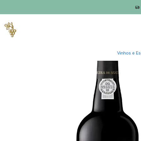
Início
Produtores
Douro
Vieira de Sousa
Vieira de Sousa P
Vinhos e E