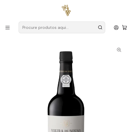
Entregas grátis
para encomendas a partir de
59€ (Portugal
Continental)
Início
Produtores
Douro
Vieira de Sousa
Vieira de Sousa Porto Tawny 10 Anos 75cl