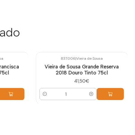
sado
sa
B37.006
|
Vieira de Sousa
rancisca
Vieira de Sousa Grande Reserva
75cl
2018 Douro Tinto 75cl
41,50€
Quantidade