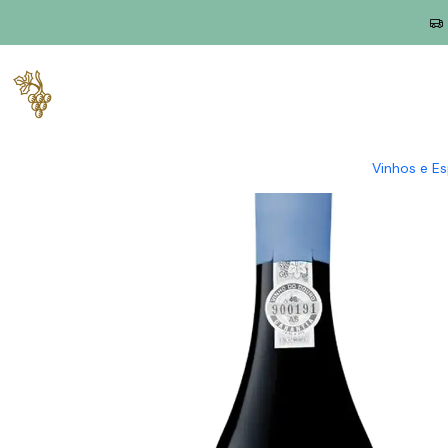
Início
Produtores
Douro
Vieira de Sousa
Vieira de Sousa 
Vinhos e E