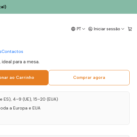
al)
ousa Tinto Cão 2024
PT
Iniciar sessão
 75cl
s
Contactos
 ideal para a mesa.
onar ao Carrinho
Comprar agora
T e ES), 4–9 (UE), 15–20 (EUA)
toda a Europa e EUA