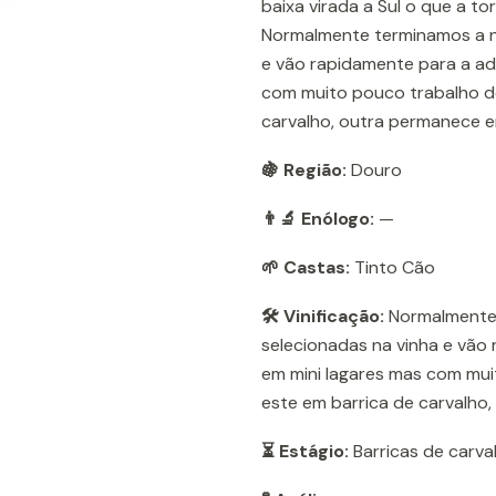
baixa virada a Sul o que a t
Normalmente terminamos a no
e vão rapidamente para a ad
com muito pouco trabalho de
carvalho, outra permanece e
🍇 Região:
Douro
👨‍🔬 Enólogo:
—
🌱 Castas:
Tinto Cão
🛠️ Vinificação:
Normalmente 
selecionadas na vinha e vão
em mini lagares mas com mui
este em barrica de carvalho
⏳ Estágio:
Barricas de carva