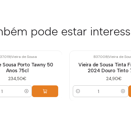
bém pode estar interes
37.019
|
Vieira de Sousa
B37.008
|
Vieira de Sou
de Sousa Porto Tawny 50
Vieira de Sousa Tinta F
Anos 75cl
2024 Douro Tinto 
234,50€
24,90€
Quantidade