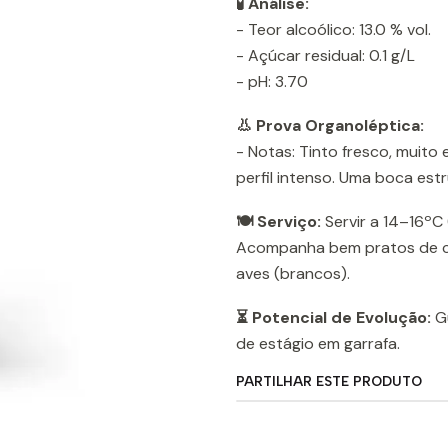
🧪 Análise:
- Teor alcoólico: 13.0 % vol.
- Açúcar residual: 0.1 g/L
- pH: 3.70
👃 Prova Organoléptica:
- Notas: Tinto fresco, muit
perfil intenso. Uma boca estr
🍽️ Serviço:
Servir a 14–16ºC 
Acompanha bem pratos de carn
aves (brancos).
⏳ Potencial de Evolução:
Gu
de estágio em garrafa.
PARTILHAR ESTE PRODUTO