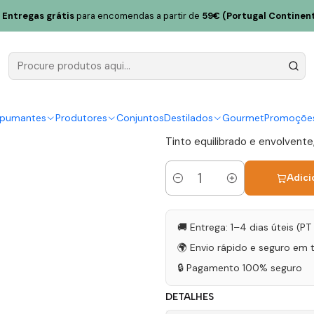
Tinto Cão 2024 Douro Tinto 75cl
Entregas grátis
para encomendas a partir de
59€ (Portugal Continent
Vieira de S
Douro Tinto
|
spumantes
Produtores
Conjuntos
Destilados
Gourmet
Promoçõe
Tinto equilibrado e envolvente,
Adici
Quantidade
🚚 Entrega: 1–4 dias úteis (P
🌍 Envio rápido e seguro em 
🔒 Pagamento 100% seguro
DETALHES