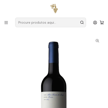
Entregas grátis
para encomendas a partir de
59€ (Portugal
Continental)
Início
Produtores
Douro
Vieira de Sousa
Vieira de Sousa ALICE Reserva 2022 Douro Tinto 75cl