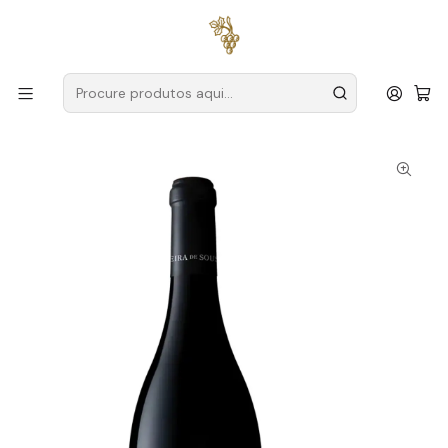
Entregas grátis
para encomendas a partir de
59€ (Portugal
Continental)
Início
Produtores
Douro
Vieira de Sousa
Vieira de Sousa Tinto Reserva 2021 Douro Tinto 75cl