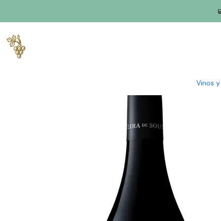
Inicio
Productores
Duero
Vieira de Souza
Vieira de Sousa 
Vinos 