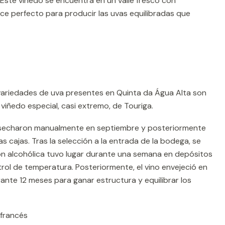
. Este viñedo se encuentra en un valle fresco con
ace perfecto para producir las uvas equilibradas que
ariedades de uva presentes en Quinta da Água Alta son
viñedo especial, casi extremo, de Touriga.
secharon manualmente en septiembre y posteriormente
 cajas. Tras la selección a la entrada de la bodega, se
ión alcohólica tuvo lugar durante una semana en depósitos
rol de temperatura. Posteriormente, el vino envejeció en
rante 12 meses para ganar estructura y equilibrar los
 francés