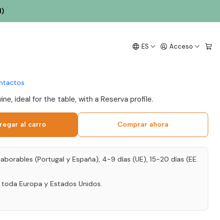
l)
ousa Tinto Reserva 2021
ES
Acceso
Duero 75cl
ntactos
e, ideal for the table, with a Reserva profile.
regar al carro
Comprar ahora
laborables (Portugal y España), 4-9 días (UE), 15-20 días (EE.
a toda Europa y Estados Unidos.