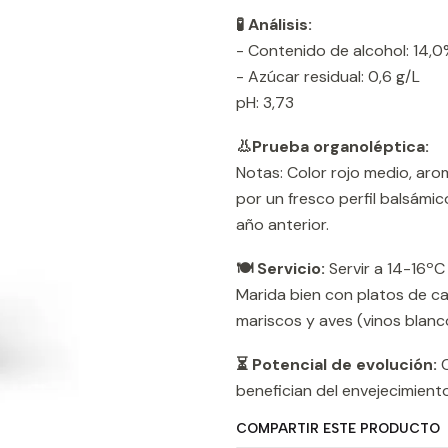
🧪 Análisis:
- Contenido de alcohol: 14,0%
- Azúcar residual: 0,6 g/L
pH: 3,73
👃Prueba organoléptica:
Notas: Color rojo medio, aro
por un fresco perfil balsámi
año anterior.
🍽️ Servicio:
Servir a 14-16ºC 
Marida bien con platos de ca
mariscos y aves (vinos blanc
⏳ Potencial de evolución:
C
benefician del envejecimiento
COMPARTIR ESTE PRODUCTO