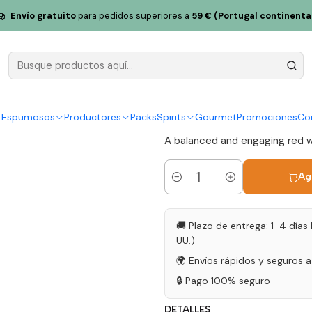
Tinto Reserva 2021 Vino Tinto Duero 75cl
Envío gratuito
para pedidos superiores a
59 € (Portugal continenta
Vieira de S
Vino Tinto 
|
y Espumosos
Productores
Packs
Spirits
Gourmet
Promociones
Co
A balanced and engaging red win
Ag
Cantidad
🚚 Plazo de entrega: 1-4 días 
UU.)
🌍 Envíos rápidos y seguros 
🔒 Pago 100% seguro
DETALLES