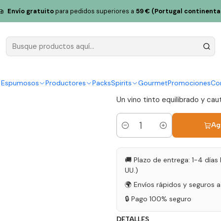
ón en la Esencia del Duero
Wine & Soul Pintas Carácter Magnum 2
Envío gratuito
para pedidos superiores a
59 € (Portugal continenta
Wine & Soul
Magnum 202
|
y Espumosos
Productores
Packs
Spirits
Gourmet
Promociones
Co
Un vino tinto equilibrado y ca
Ag
Cantidad
🚚 Plazo de entrega: 1-4 días 
UU.)
🌍 Envíos rápidos y seguros 
🔒 Pago 100% seguro
DETALLES