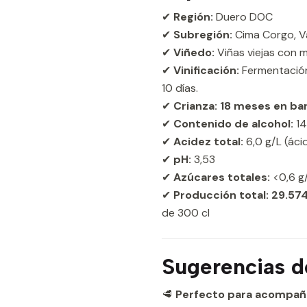
✔
Región:
Duero DOC
✔
Subregión:
Cima Corgo, Va
✔
Viñedo:
Viñas viejas con 
✔
Vinificación:
Fermentación
10 días.
✔
Crianza:
18 meses en bar
✔
Contenido de alcohol:
14
✔
Acidez total:
6,0 g/L (áci
✔
pH:
3,53
✔
Azúcares totales:
<0,6 g
✔
Producción total:
29.574
de 300 cl
Sugerencias d
🥩
Perfecto para acompañar