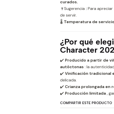
curados.
🍷Sugerencia
:
Para apreciar 
de servir.
🌡
Temperatura de servicio
¿Por qué eleg
Character 20
✔️
Producido a partir de v
autóctonas
: la autenticida
✔️
Vinificación tradicional 
delicada.
✔️
Crianza prolongada en r
✔️
Producción limitada
, ga
COMPARTIR ESTE PRODUCTO