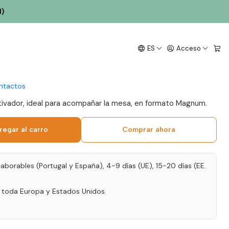
023 Douro Tinto 1.5L
l)
 Pintas Carácter
ES
Acceso
3 Douro Tinto 1.5L
ntactos
utivador, ideal para acompañar la mesa, en formato Magnum.
regar al carro
Comprar ahora
laborables (Portugal y España), 4-9 días (UE), 15-20 días (EE.
a toda Europa y Estados Unidos.