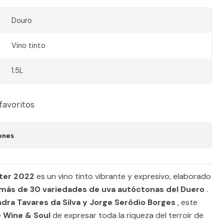
Douro
Vino tinto
1.5L
 favoritos
ones
cter 2022
es un vino tinto vibrante y expresivo, elaborado
n más de 30 variedades de uva autóctonas del Duero
.
dra Tavares da Silva y Jorge Serôdio Borges
, este
e
Wine & Soul
de expresar toda la riqueza del terroir de