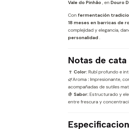
Vale do Pinhão
, en
Douro 
Con
fermentación tradicio
18 meses en barricas de r
complejidad y elegancia, d
personalidad
.
Notas de cata
🍷
Color:
Rubí profundo e int
🌿Aroma
:
Impresionante, co
acompañadas de sutiles mati
🍇
Sabor:
Estructurado y eleg
entre frescura y concentración
Especificacion