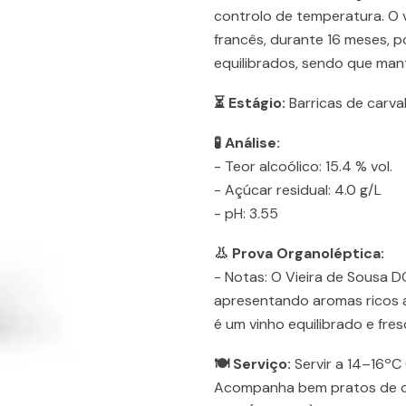
controlo de temperatura. O 
francês, durante 16 meses, 
equilibrados, sendo que mant
⏳ Estágio:
Barricas de carva
🧪 Análise:
- Teor alcoólico: 15.4 % vol.
- Açúcar residual: 4.0 g/L
- pH: 3.55
👃 Prova Organoléptica:
- Notas: O Vieira de Sousa D
apresentando aromas ricos a 
é um vinho equilibrado e fres
🍽️ Serviço:
Servir a 14–16ºC 
Acompanha bem pratos de carn