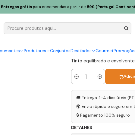
Grande Reserva 2018 Douro Tinto 75cl
Entregas grátis
para encomendas a partir de
59€ (Portugal Continent
Vieira de S
2018 Douro 
|
spumantes
Produtores
Conjuntos
Destilados
Gourmet
Promoçõe
Tinto equilibrado e envolvente
Adici
Quantidade
🚚 Entrega: 1–4 dias úteis (P
🌍 Envio rápido e seguro em 
🔒 Pagamento 100% seguro
DETALHES