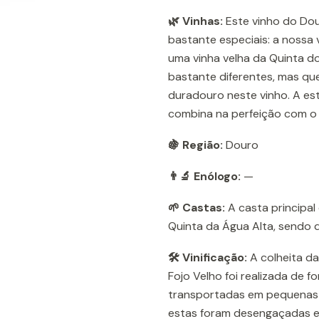
🌿 Vinhas:
Este vinho do Dou
bastante especiais: a nossa 
uma vinha velha da Quinta do 
bastante diferentes, mas que
duradouro neste vinho. A es
combina na perfeição com o
🍇 Região:
Douro
👨‍🔬 Enólogo:
—
🌱 Castas:
A casta principal
Quinta da Água Alta, sendo 
🛠️ Vinificação:
A colheita da
Fojo Velho foi realizada de 
transportadas em pequenas c
estas foram desengaçadas e