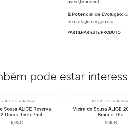
aves (brancos).
⏳ Potencial de Evolução:
Gu
de estágio em garrafa.
PARTILHAR ESTE PRODUTO
bém pode estar interes
37.002
|
Vieira de Sousa
B37.001
|
Vieira de Sou
de Sousa ALICE Reserva
Vieira de Sousa ALICE 2
2 Douro Tinto 75cl
Branco 75cl
9,95€
9,95€