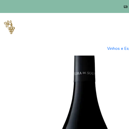
Início
Produtores
Douro
Vieira de Sousa
Vieira de Sousa 
Vinhos e E