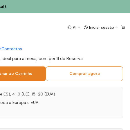
al)
ousa Grande Reserva
PT
Iniciar sessão
Tinto 75cl
s
Contactos
, ideal para a mesa, com perfil de Reserva.
onar ao Carrinho
Comprar agora
T e ES), 4–9 (UE), 15–20 (EUA)
toda a Europa e EUA