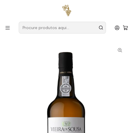
Entregas grátis
para encomendas a partir de
59€ (Portugal
Continental)
Início
Produtores
Douro
Vieira de Sousa
Vieira de Sousa Porto Branco Extra Dry 75cl