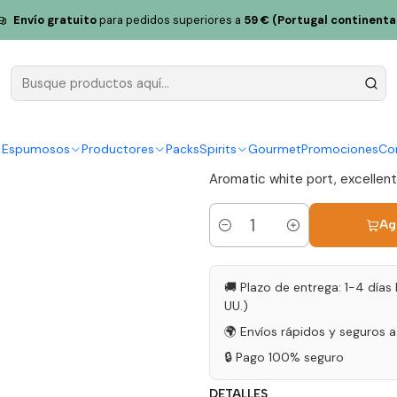
Porto Branco Extra Seco 75cl
Envío gratuito
para pedidos superiores a
59 € (Portugal continenta
Vieira de S
Seco 75cl
|
y Espumosos
Productores
Packs
Spirits
Gourmet
Promociones
Co
Aromatic white port, excellent c
Ag
Cantidad
🚚 Plazo de entrega: 1-4 días 
UU.)
🌍 Envíos rápidos y seguros 
🔒 Pago 100% seguro
DETALLES