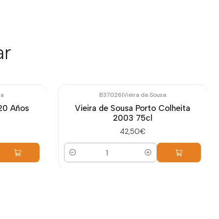
ar
sa
B37.026
|
Vieira de Sousa
 20 Años
Vieira de Sousa Porto Colheita
2003 75cl
42,50€
Cantidad