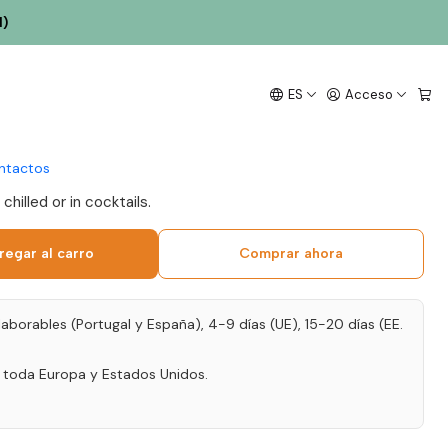
l)
ousa Porto Branco Extra
ES
Acceso
ntactos
hilled or in cocktails.
regar al carro
Comprar ahora
laborables (Portugal y España), 4-9 días (UE), 15-20 días (EE.
a toda Europa y Estados Unidos.