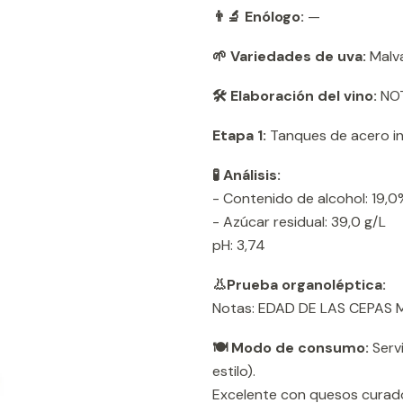
👨‍🔬 Enólogo:
—
🌱 Variedades de uva:
Malva
🛠️ Elaboración del vino:
NOT
Etapa 1:
Tanques de acero in
🧪 Análisis:
- Contenido de alcohol: 19,0%
- Azúcar residual: 39,0 g/L
pH: 3,74
👃Prueba organoléptica:
Notas: EDAD DE LAS CEPAS 
🍽️ Modo de consumo:
Servi
estilo).
Excelente con quesos curado