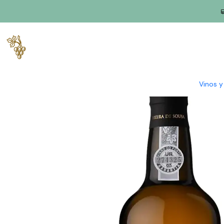
Inicio
Productores
Duero
Vieira de Souza
Vieira de Sousa 
Vinos 