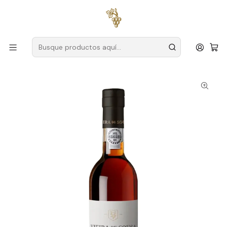
Envío gratuito
para pedidos superiores a
59 € (Portugal
continental)
Inicio
Productores
Duero
Vieira de Souza
Vieira de Sousa Porto 20 Años Blanco 75cl