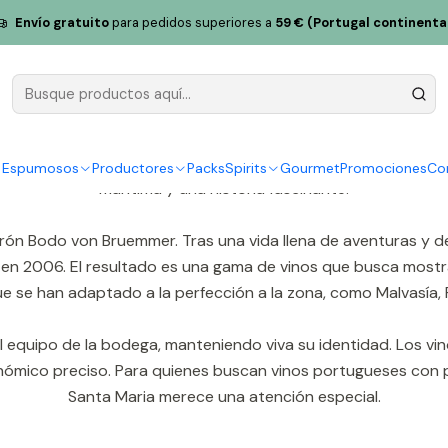
Envío gratuito
para pedidos superiores a
59 € (Portugal continenta
Pareja de Santa María
laderas de la sierra de Sintra, muy cerca del océano Atlántic
 los proyectos vinícolas portugueses más singulares gracias a
y Espumosos
Productores
Packs
Spirits
Gourmet
Promociones
Co
marítima y una historia fascinante.
rón Bodo von Bruemmer. Tras una vida llena de aventuras y 
 en 2006. El resultado es una gama de vinos que busca mostra
e se han adaptado a la perfección a la zona, como Malvasía, 
l equipo de la bodega, manteniendo viva su identidad. Los v
ronómico preciso. Para quienes buscan vinos portugueses con p
Santa Maria merece una atención especial.