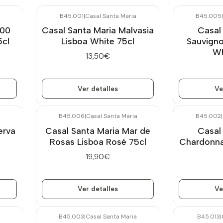
a
B45.001
|
Casal Santa Maria
B45.005
|
Agotado
Agotado
000
Casal Santa Maria Malvasia
Casal
5cl
Lisboa White 75cl
Sauvigno
Wh
13,50€
Ver detalles
Ve
B45.006
|
Casal Santa Maria
B45.002
|
Agotado
Agotado
erva
Casal Santa Maria Mar de
Casal
Rosas Lisboa Rosé 75cl
Chardonna
19,90€
Ver detalles
Ve
a
B45.003
|
Casal Santa Maria
B45.013
|
Agotado