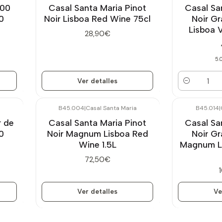
000
Casal Santa Maria Pinot
Casal Sa
0
Noir Lisboa Red Wine 75cl
Noir G
Lisboa V
28,90€
5.
Ver detalles
Cantidad
B45.004
|
Casal Santa Maria
B45.014
|
Agotado
Agotado
r de
Casal Santa Maria Pinot
Casal Sa
0
Noir Magnum Lisboa Red
Noir G
Wine 1.5L
Magnum Li
72,50€
Ver detalles
Ve