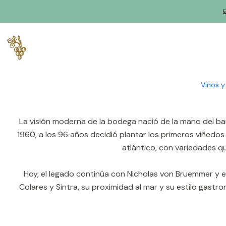
Inicio
Productores
Lisboa
Pareja de Santa María
Casal Santa Maria es una bodega líder en Colares, en las 
casa principal data de 1720), se ha convertido en uno de
Vinos 
La visión moderna de la bodega nació de la mano del ba
1960, a los 96 años decidió plantar los primeros viñedos
atlántico, con variedades qu
Hoy, el legado continúa con Nicholas von Bruemmer y e
Colares y Sintra, su proximidad al mar y su estilo gast