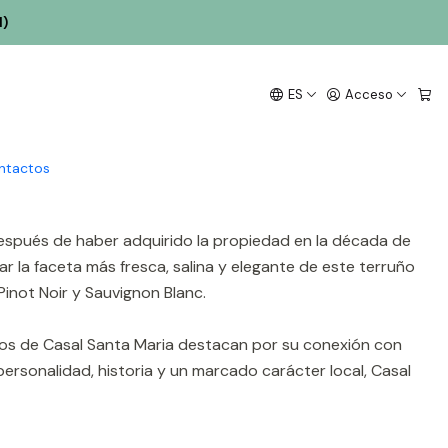
l)
ES
Acceso
o y Cabo da Roca. La propiedad, con raíces ancestrales (su
 la combinación de un paisaje espectacular, la influencia
ntactos
después de haber adquirido la propiedad en la década de
r la faceta más fresca, salina y elegante de este terruño
Pinot Noir y Sauvignon Blanc.
inos de Casal Santa Maria destacan por su conexión con
ersonalidad, historia y un marcado carácter local, Casal