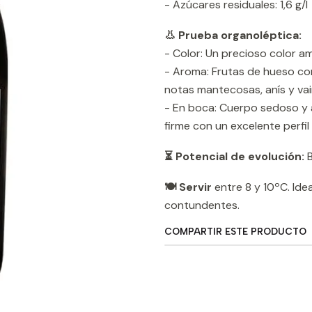
- Azúcares residuales: 1,6 g/l
👃 Prueba organoléptica:
- Color: Un precioso color am
- Aroma: Frutas de hueso com
notas mantecosas, anís y vain
- En boca: Cuerpo sedoso y am
firme con un excelente perfi
⏳ Potencial de evolución:
B
🍽️ Servir
entre 8 y 10ºC. Ide
contundentes.
COMPARTIR ESTE PRODUCTO