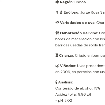
🍇 Región:
Lisboa
👨‍🔬 Enólogo:
Jorge Rosa San
🌱 Variedades de uva:
Char
🛠️ Elaboración del vino:
Cos
horas de maceración con los 
barricas usadas de roble fran
⏳ Crianza:
Criado en barric
🌿 Viñedos:
Uvas procedentes
en 2006, en parcelas con una
🧪 Análisis:
Contenido de alcohol: 13%
Acidez total: 9,96 g/l
- pH: 3,02