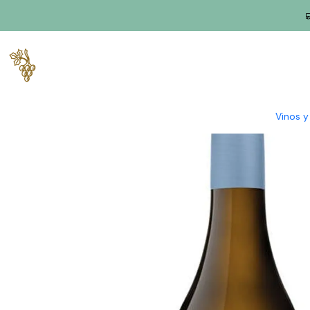
Inicio
Productores
Lisboa
Pareja de Santa María
Casal San
Vinos 