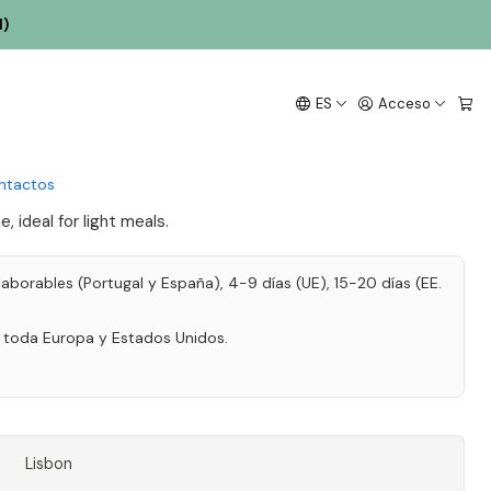
l)
a Maria Chardonnay
ES
Acceso
co 75cl
ntactos
, ideal for light meals.
laborables (Portugal y España), 4-9 días (UE), 15-20 días (EE.
a toda Europa y Estados Unidos.
Lisbon