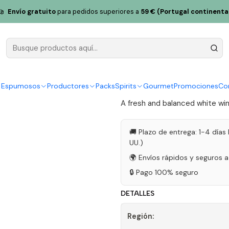
ta Maria Chardonnay Lisboa Branco 75cl
Envío gratuito
para pedidos superiores a
59 € (Portugal continenta
Casal Sant
Lisboa Bran
|
y Espumosos
Productores
Packs
Spirits
Gourmet
Promociones
Co
A fresh and balanced white wine
🚚 Plazo de entrega: 1-4 días 
UU.)
🌍 Envíos rápidos y seguros 
🔒 Pago 100% seguro
DETALLES
Región: