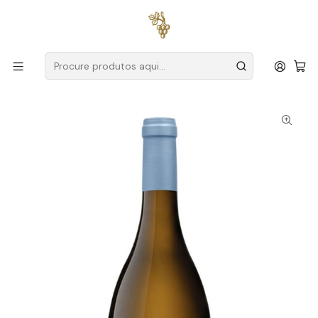
Entregas grátis
para encomendas a partir de
59€ (Portugal
Continental)
Início
Produtores
Lisboa
Casal Santa Maria
Casal Santa Maria Chardonnay Lisboa Branco 75cl