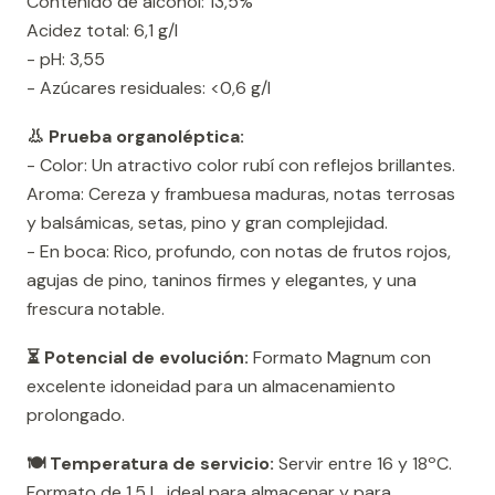
Contenido de alcohol: 13,5%
Acidez total: 6,1 g/l
- pH: 3,55
- Azúcares residuales: <0,6 g/l
👃 Prueba organoléptica:
- Color: Un atractivo color rubí con reflejos brillantes.
Aroma: Cereza y frambuesa maduras, notas terrosas
y balsámicas, setas, pino y gran complejidad.
- En boca: Rico, profundo, con notas de frutos rojos,
agujas de pino, taninos firmes y elegantes, y una
frescura notable.
⏳ Potencial de evolución:
Formato Magnum con
excelente idoneidad para un almacenamiento
prolongado.
🍽️ Temperatura de servicio:
Servir entre 16 y 18ºC.
Formato de 1,5 L, ideal para almacenar y para