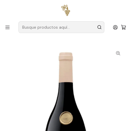
Envío gratuito
para pedidos superiores a
59 € (Portugal
continental)
Inicio
Productores
Lisboa
Pareja de Santa María
Casal Santa María Pinot Noir Grande Reserva Magnum
Lisboa Vino Tinto 1,5L