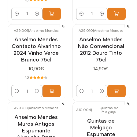
4.7
Quantidade
Quantidade
A29.001
|
Anselmo Mendes
A29.010
|
Anselmo Mendes
Anselmo Mendes
Anselmo Mendes
Contacto Alvarinho
Não Convencional
2024 Vinho Verde
2012 Douro Tinto
Branco 75cl
75cl
10,90€
14,90€
4.2
Quantidade
Quantidade
A29.013
|
Anselmo Mendes
Quintas de
A10.004
|
Melgaço
Anselmo Mendes
Quintas de
Muros Antigos
Melgaço
Espumante
Espumante