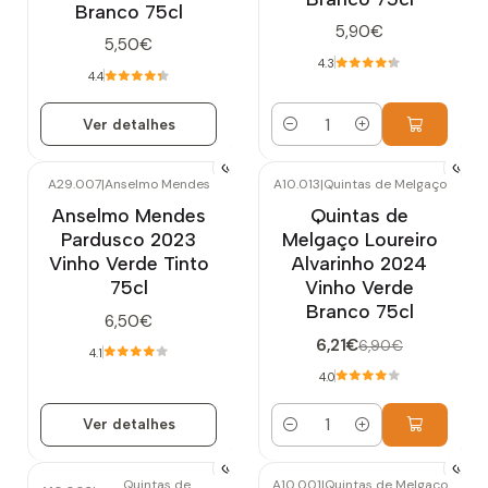
Branco 75cl
5,90€
5,50€
4.3
4.4
Ver detalhes
Quantidade
A29.007
|
Anselmo Mendes
A10.013
|
Quintas de Melgaço
-10%
DESCONTO
Esgotado
Anselmo Mendes
Quintas de
Pardusco 2023
Melgaço Loureiro
Vinho Verde Tinto
Alvarinho 2024
75cl
Vinho Verde
Branco 75cl
6,50€
6,21€
6,90€
4.1
4.0
Ver detalhes
Quantidade
Quintas de
A10.001
|
Quintas de Melgaço