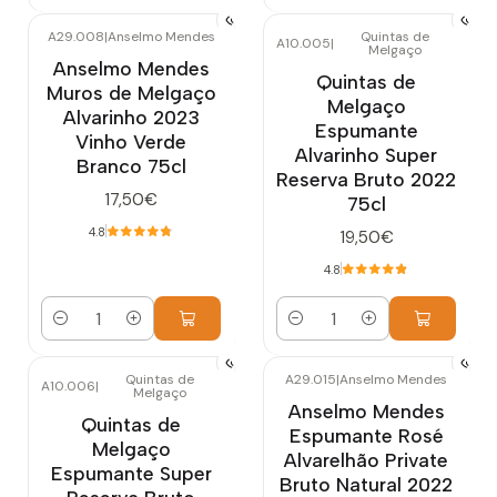
A29.008
|
Anselmo Mendes
Quintas de
A10.005
|
Melgaço
Anselmo Mendes
Quintas de
Muros de Melgaço
Melgaço
Alvarinho 2023
Espumante
Vinho Verde
Alvarinho Super
Branco 75cl
Reserva Bruto 2022
17,50€
75cl
4.8
19,50€
4.8
Quantidade
Quantidade
Quintas de
A29.015
|
Anselmo Mendes
A10.006
|
Melgaço
Anselmo Mendes
Quintas de
Espumante Rosé
Melgaço
Alvarelhão Private
Espumante Super
Bruto Natural 2022