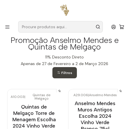
Entregas grátis
para encomendas a partir de
59€ (Portugal
Continental)
Início
Promoção Anselmo Mendes e Quintas de Melgaço
Promoção Anselmo Mendes e
Quintas de Melgaço
11% Desconto Direto
Apenas de 27 de Fevereiro a 2 de Março 2026
Filtros
Quintas de
A29.006
|
Anselmo Mendes
A10.003
|
Melgaço
Esgotado
Anselmo Mendes
Quintas de
Muros Antigos
Melgaço Torre de
Escolha 2024
Menagem Escolha
Vinho Verde
2024 Vinho Verde
Branco 75cl