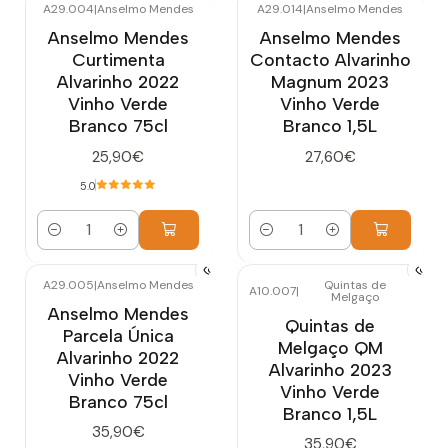
A29.004
|
Anselmo Mendes
A29.014
|
Anselmo Mendes
Anselmo Mendes
Anselmo Mendes
Curtimenta
Contacto Alvarinho
Alvarinho 2022
Magnum 2023
Vinho Verde
Vinho Verde
Branco 75cl
Branco 1,5L
25,90€
27,60€
5.0
Quantidade
Quantidade
A29.005
|
Anselmo Mendes
Quintas de
A10.007
|
Melgaço
Esgotado
Anselmo Mendes
Quintas de
Parcela Única
Melgaço QM
Alvarinho 2022
Alvarinho 2023
Vinho Verde
Vinho Verde
Branco 75cl
Branco 1,5L
35,90€
35,90€