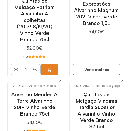
Quintas de
Expressões
Melgaço Patriam
Alvarinho Magnum
Alvarinho 4
2021 Vinho Verde
colheitas
Branco 1,5L
(2017/18/19/20)
54,90€
Vinho Verde
Branco 75cl
52,00€
5.0
Ver detalhes
Quantidade
A29.019
|
Anselmo Mendes
A10.021
|
Quintas de Melgaço
Esgotado
Anselmo Mendes A
Quintas de
Torre Alvarinho
Melgaço Vindima
2019 Vinho Verde
Tardia Superior
Branco 75cl
Alvarinho Vinho
Verde Branco
54,90€
37,5cl