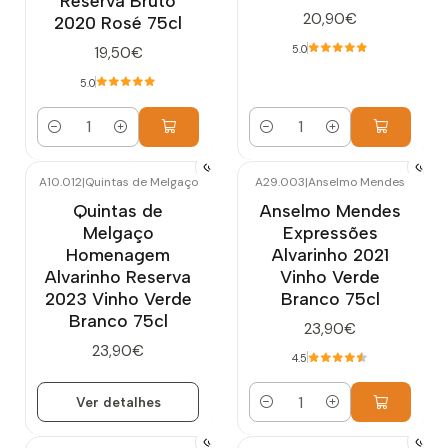
Reserva Bruto
20,90€
2020 Rosé 75cl
5.0
19,50€
5.0
Quantidade
Quantidade
A10.012
|
Quintas de Melgaço
A29.003
|
Anselmo Mendes
Esgotado
Quintas de
Anselmo Mendes
Melgaço
Expressões
Homenagem
Alvarinho 2021
Alvarinho Reserva
Vinho Verde
2023 Vinho Verde
Branco 75cl
Branco 75cl
23,90€
23,90€
4.5
Ver detalhes
Quantidade