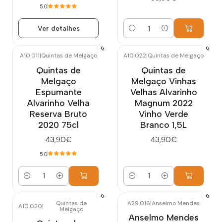
5.0
Ver detalhes
Quantidade
A10.011
|
Quintas de Melgaço
A10.022
|
Quintas de Melgaço
Quintas de
Quintas de
Melgaço
Melgaço Vinhas
Espumante
Velhas Alvarinho
Alvarinho Velha
Magnum 2022
Reserva Bruto
Vinho Verde
2020 75cl
Branco 1,5L
43,90€
43,90€
5.0
Quantidade
Quantidade
Quintas de
A29.016
|
Anselmo Mendes
A10.020
|
Melgaço
Esgotado
Anselmo Mendes