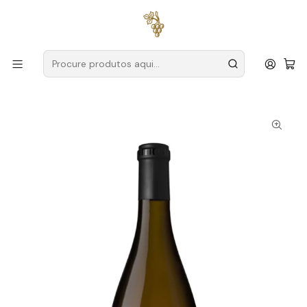
Entregas grátis
para encomendas a partir de
59€ (Portugal
Continental)
Início
Produtores
Vinho Verde
Anselmo Mendes
Anselmo Mendes Curtimenta Alvarinho 2022 Vinho Verde
Branco 75cl