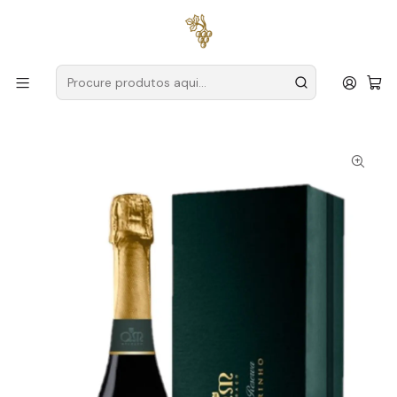
Entregas grátis
para encomendas a partir de
59€ (Portugal
Continental)
Início
Produtores
Vinho Verde
Quintas de Melgaço
Quintas de Melgaço Espumante Alvarinho Velha Reserva
Bruto 2020 75cl