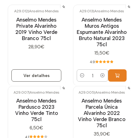
A29.012
|
Anselmo Mendes
A29.013
|
Anselmo Mendes
Esgotado
Anselmo Mendes
Anselmo Mendes
Private Alvarinho
Muros Antigos
2019 Vinho Verde
Espumante Alvarinho
Branco 75cl
Bruto Natural 2023
75cl
28,90€
15,50€
4.9
Ver detalhes
Quantidade
A29.007
|
Anselmo Mendes
A29.005
|
Anselmo Mendes
Esgotado
Esgotado
Anselmo Mendes
Anselmo Mendes
Pardusco 2023
Parcela Única
Vinho Verde Tinto
Alvarinho 2022
75cl
Vinho Verde Branco
75cl
6,50€
35,90€
4.1