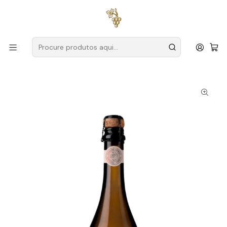
Entregas grátis
para encomendas a partir de
59€ (Portugal
Continental)
Início
Produtores
Vinho Verde
Anselmo Mendes
Anselmo Mendes Espumante Rosé Alvarelhão Private Bruto
Natural 2022