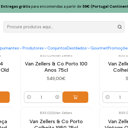
Entregas grátis
para encomendas a partir de
59€ (Portugal Continent
Douro
spumantes
Produtores
Conjuntos
Destilados
Gourmet
Promoçõe
s
B35.024
|
Van Zellers
B35.
 4
Van Zellers & Co Porto 100
Van Zell
 Old
Anos 75cl
Colhei
549,00€
Quantidade
Quantidade
B35.022
|
Van Zellers
B35.
eça
Van Zellers & Co Porto
Van Zell
Mad.
Colheita 1950 75cl
Vintage 