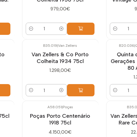
979,00€
Quantidade
Quantidade
B35.019
|
Van Zellers
B20.036
|
to
Van Zellers & Co Porto
Quinta 
Colheita 1934 75cl
Gerações 
80 
1.298,00€
1
Quantidade
Quantidade
A58.051
|
Poças
B35.
75cl
Poças Porto Centenário
Van Zeller
1918 75cl
Rare Co
4.150,00€
22