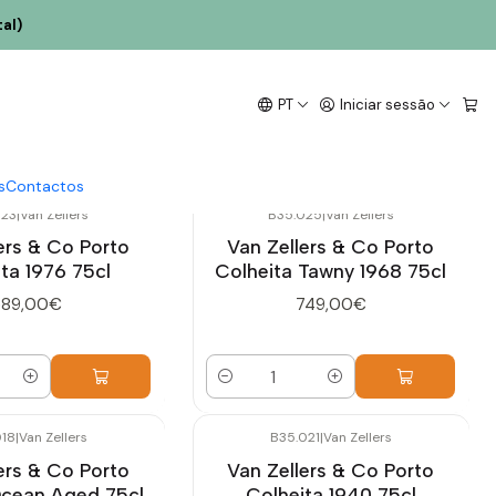
al)
PT
Iniciar sessão
s
Contactos
023
|
Van Zellers
B35.025
|
Van Zellers
ers & Co Porto
Van Zellers & Co Porto
ta 1976 75cl
Colheita Tawny 1968 75cl
589,00€
749,00€
Quantidade
018
|
Van Zellers
B35.021
|
Van Zellers
ers & Co Porto
Van Zellers & Co Porto
Ocean Aged 75cl
Colheita 1940 75cl