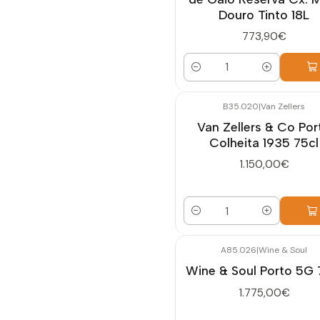
Douro Tinto 18L
773,90€
Quantidade
B35.020
|
Van Zellers
Van Zellers & Co Por
Colheita 1935 75cl
1.150,00€
Quantidade
A85.026
|
Wine & Soul
Wine & Soul Porto 5G 
1.775,00€