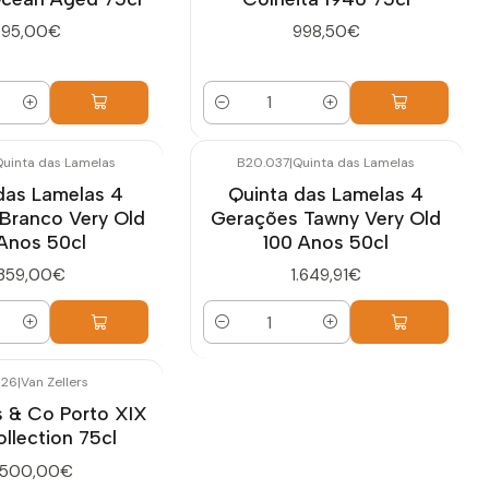
995,00€
998,50€
Quantidade
Quinta das Lamelas
B20.037
|
Quinta das Lamelas
das Lamelas 4
Quinta das Lamelas 4
Branco Very Old
Gerações Tawny Very Old
Anos 50cl
100 Anos 50cl
.359,00€
1.649,91€
Quantidade
026
|
Van Zellers
s & Co Porto XIX
llection 75cl
.500,00€