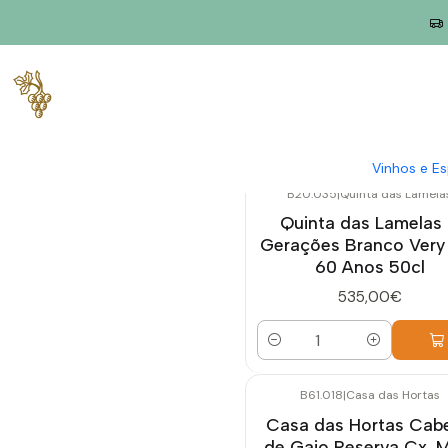
Início
Produtores
Douro
Vinhos e E
B20.035
|
Quinta das Lamela
Quinta das Lamelas
Gerações Branco Very
60 Anos 50cl
535,00€
Quantidade
B61.018
|
Casa das Hortas
Casa das Hortas Cab
de Gaio Reserva Cx. 