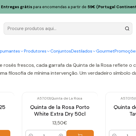
Entregas grátis
para encomendas a partir de
59€ (Portugal Continent
Quinta de La Rosa
a situada no coração do Douro, junto ao rio, em Provesende,
 de vinhos autênticos, elegantes e com grande frescura, res
spumantes
Produtores
Conjuntos
Destilados
Gourmet
Promoçõe
e rosés frescos, cada garrafa da Quinta de la Rosa reflete o
uma filosofia de mínima intervenção. Um verdadeiro símbolo d
A57.013
|
Quinta de La Rosa
A57.015
|
025
Quinta de la Rosa Porto
Quinta d
White Extra Dry 50cl
Ta
13,50€