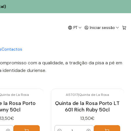
al)
PT
Iniciar sessão
 próximo do Pinhão. Com mais de um século de tradição, a
peitando o terroir único da região.
s
Contactos
 compromisso com a qualidade, a tradição da pisa a pé em
a identidade duriense.
Quinta de La Rosa
A57.017
|
Quinta de La Rosa
e la Rosa Porto
Quinta de la Rosa Porto LT
wny 50cl
601 Rich Ruby 50cl
13,50€
13,50€