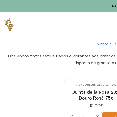
Início
Produtores
Douro
Quinta de La Rosa
A Quinta de la Rosa é uma propriedade familiar históric
quinta é reconhecida pela produção
Vinhos e E
Dos vinhos tintos estruturados e vibrantes aos brancos 
lagares de granito e 
A57.008
|
Quinta de La Rosa
Quinta de la Rosa 2
Douro Rosé 75cl
10,00€