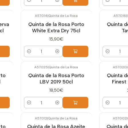
Quantidade
Quantidade
A57.014
|
Quinta de La Rosa
A57.016
|
erva
Quinta de la Rosa Porto
Quinta d
cl
White Extra Dry 75cl
Ta
15,90€
Quantidade
Quantidade
A57.025
|
Quinta de La Rosa
A57.020
|
rto
Quinta de la Rosa Porto
Quinta d
l
LBV 2019 50cl
Finest
18,50€
Quantidade
Quantidade
A57.012
|
Quinta de La Rosa
A57.002
|
rto
Quinta de la Rosa Azeite
Quinta d