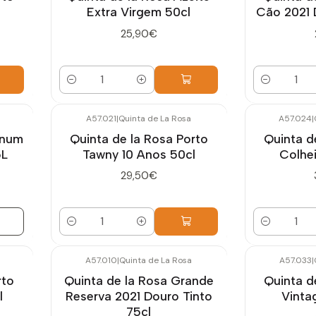
Extra Virgem 50cl
Cão 2021 
25,90€
Quantidade
Quantidade
A57.021
|
Quinta de La Rosa
A57.024
|
gnum
Quinta de la Rosa Porto
Quinta d
5L
Tawny 10 Anos 50cl
Colhei
29,50€
Quantidade
Quantidade
A57.010
|
Quinta de La Rosa
A57.033
|
rto
Quinta de la Rosa Grande
Quinta d
l
Reserva 2021 Douro Tinto
Vinta
75cl