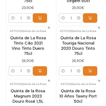
75cl
Virgem 50cl
23,90€
25,90€
Cantidad
Cantidad
A57.002
|
Quinta de La Rosa
A57.003
|
Quinta de La Rosa
Quinta de La Rosa
Quinta de La Rosa
Tinto Cão 2021
Touriga Nacional
Vino Tinto Duero
2020 Douro Tinto
75cl
75cl
26,90€
26,90€
Cantidad
Cantidad
A57.009
|
Quinta de La Rosa
A57.021
|
Quinta de La Rosa
Agotado
Quinta de la Rosa
Quinta de la Rosa
Magnum 2023
10 Años Tawny Port
Douro Rosé 1,5L
50cl