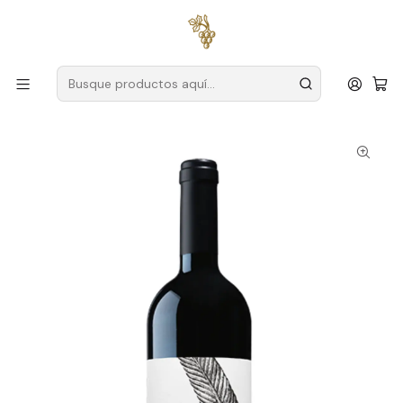
Envío gratuito
para pedidos superiores a
59 € (Portugal
continental)
Inicio
Productores
Duero
Finca La Rosa
Quinta de La Rosa Reserva 2022 Vino Tinto Duero 75cl