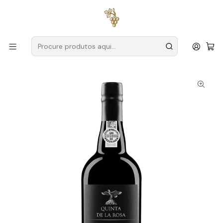
Entregas grátis
para encomendas a partir de
59€ (Portugal
Continental)
Início
Produtores
Douro
Quinta de La Rosa
Quinta de la Rosa Porto Vintage 2017 75cl