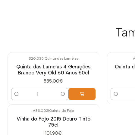
Tam
B20.035
|
Quinta das Lamelas
A
Quinta das Lamelas 4 Gerações
Quinta d
Branco Very Old 60 Anos 50cl
535,00€
Quantidade
Quantidade
A86.002
|
Quinta do Fojo
Vinha do Fojo 2015 Douro Tinto
75cl
101,90€