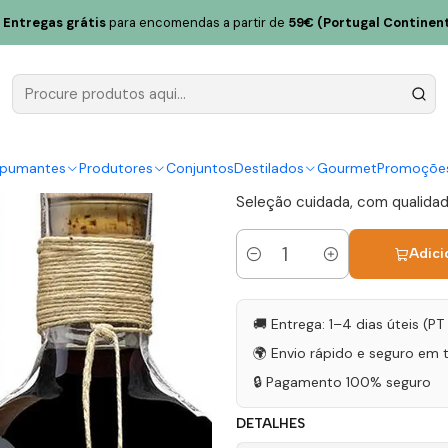
amelas 4 Gerações Tawny Very Old 100 Anos 50cl
Entregas grátis
para encomendas a partir de
59€ (Portugal Continent
Quinta das
Tawny Very
|
spumantes
Produtores
Conjuntos
Destilados
Gourmet
Promoçõe
Seleção cuidada, com qualidad
Adici
Quantidade
🚚 Entrega: 1–4 dias úteis (P
🌍 Envio rápido e seguro em 
🔒 Pagamento 100% seguro
DETALHES