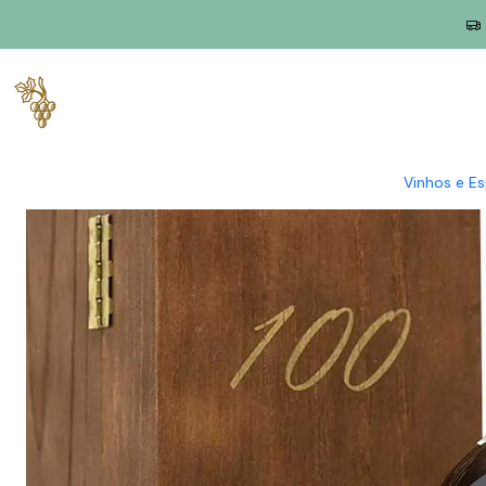
Início
Produtores
Douro
Quinta das Lamelas
Quinta das L
Vinhos e E