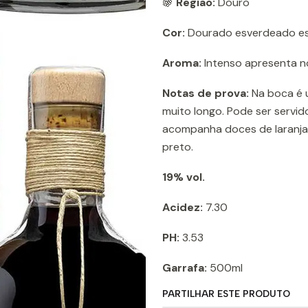
🍇
Região:
Douro
Cor:
Dourado esverdeado es
Aroma:
Intenso apresenta no
Notas de prova:
Na boca é u
muito longo. Pode ser serv
acompanha doces de laranja
preto.
19% vol.
Acidez:
7.30
PH:
3.53
Garrafa:
500ml
PARTILHAR ESTE PRODUTO