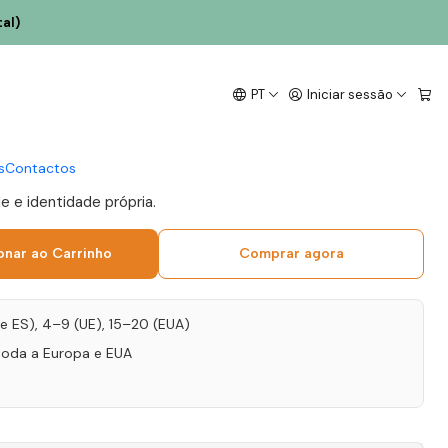
al)
 Lamelas 4 Gerações
PT
Iniciar sessão
 Old 100 Anos 50cl
s
Contactos
e e identidade própria.
onar ao Carrinho
Comprar agora
T e ES), 4–9 (UE), 15–20 (EUA)
toda a Europa e EUA