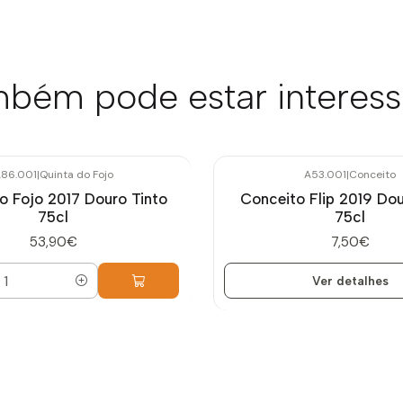
bém pode estar interes
86.001
|
Quinta do Fojo
A53.001
|
Conceito
Esgotado
o Fojo 2017 Douro Tinto
Conceito Flip 2019 Dou
75cl
75cl
53,90€
7,50€
Ver detalhes