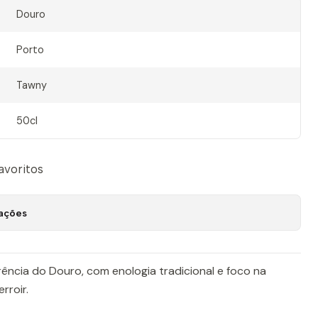
Douro
Porto
Tawny
50cl
favoritos
zações
ência do Douro, com enologia tradicional e foco na
rroir.